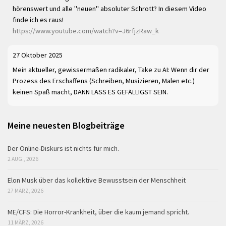
hörenswert und alle "neuen" absoluter Schrott? In diesem Video
finde ich es raus!
https://www.youtube.com/watch?v=J6rfjzRaw_k
27 Oktober 2025
Mein aktueller, gewissermaßen radikaler, Take zu AI: Wenn dir der
Prozess des Erschaffens (Schreiben, Musizieren, Malen etc.)
keinen Spaß macht, DANN LASS ES GEFÄLLIGST SEIN.
Meine neuesten Blogbeiträge
Der Online-Diskurs ist nichts für mich.
2 AUG., 2026
Elon Musk über das kollektive Bewusstsein der Menschheit
27 MÄRZ, 2026
ME/CFS: Die Horror-Krankheit, über die kaum jemand spricht.
11 MÄRZ, 2026