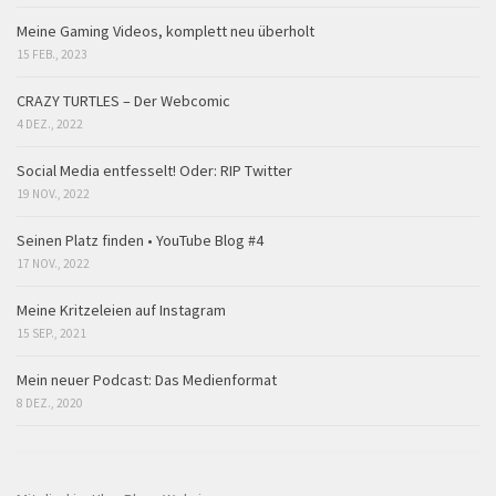
Meine Gaming Videos, komplett neu überholt
15 FEB., 2023
CRAZY TURTLES – Der Webcomic
4 DEZ., 2022
Social Media entfesselt! Oder: RIP Twitter
19 NOV., 2022
Seinen Platz finden • YouTube Blog #4
17 NOV., 2022
Meine Kritzeleien auf Instagram
15 SEP., 2021
Mein neuer Podcast: Das Medienformat
8 DEZ., 2020