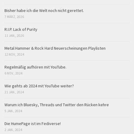
Bisher habe ich die Welt noch nicht gerettet.
7 MÄRZ, 2026
R.I.P. Lack of Purity
11 JAN., 2026
Metal Hammer & Rock Hard Neuerscheinungen Playlisten
12 NOV., 2024
Regelmäßig aufhören mit YouTube.
6 NOV., 2024
Wie gehts ab 2024 mit YouTube weiter?
21 JAN., 2024
Warum ich Bluesky, Threads und Twitter den Rücken kehre
5 JAN., 2024
Die HumePage ist im Fediverse!
2 JAN., 2024