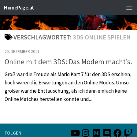
HumePage.at
Zum Inhalt springen
VERSCHLAGWORTET:
3DS ONLINE SPIELEN
25. DEZEMBER 2011
Online mit dem 3DS: Das Modem macht’s.
Groß war die Freude als Mario Kart 7 für den 3DS erschien,
hoch waren die Erwartungen an den Online Modus. Umso
größer war die Enttäuschung, als ich dann einfach keine
Online Matches herstellen konnte und...
FOLGEN: