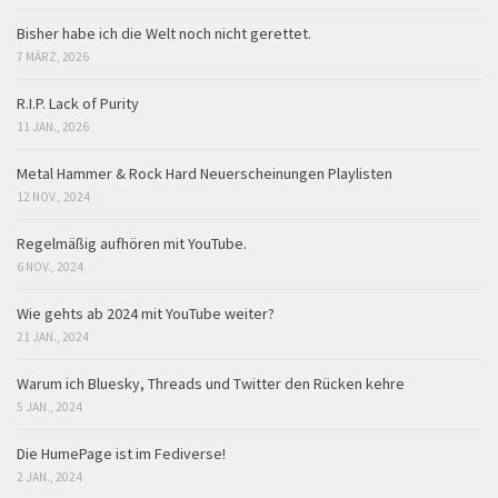
Bisher habe ich die Welt noch nicht gerettet.
7 MÄRZ, 2026
R.I.P. Lack of Purity
11 JAN., 2026
Metal Hammer & Rock Hard Neuerscheinungen Playlisten
12 NOV., 2024
Regelmäßig aufhören mit YouTube.
6 NOV., 2024
Wie gehts ab 2024 mit YouTube weiter?
21 JAN., 2024
Warum ich Bluesky, Threads und Twitter den Rücken kehre
5 JAN., 2024
Die HumePage ist im Fediverse!
2 JAN., 2024