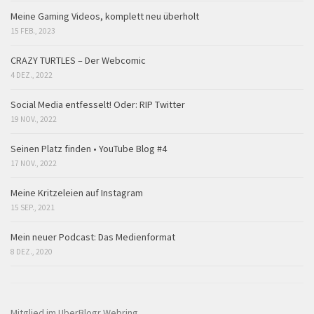
Meine Gaming Videos, komplett neu überholt
15 FEB., 2023
CRAZY TURTLES – Der Webcomic
4 DEZ., 2022
Social Media entfesselt! Oder: RIP Twitter
19 NOV., 2022
Seinen Platz finden • YouTube Blog #4
17 NOV., 2022
Meine Kritzeleien auf Instagram
15 SEP., 2021
Mein neuer Podcast: Das Medienformat
8 DEZ., 2020
Mitglied im UberBlogr Webring