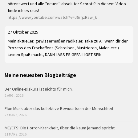
hörenswert und alle "neuen" absoluter Schrott? In diesem Video
finde ich es raus!
https://www.youtube.com/watch?v=J6rfjzRaw_k
27 Oktober 2025
Mein aktueller, gewissermaßen radikaler, Take zu AI: Wenn dir der
Prozess des Erschaffens (Schreiben, Musizieren, Malen etc.)
keinen Spaß macht, DANN LASS ES GEFÄLLIGST SEIN.
Meine neuesten Blogbeiträge
Der Online-Diskurs ist nichts für mich.
2 AUG., 2026
Elon Musk über das kollektive Bewusstsein der Menschheit
27 MÄRZ, 2026
ME/CFS: Die Horror-Krankheit, über die kaum jemand spricht.
11 MÄRZ, 2026