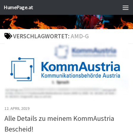
HumePage.at
Zum Inhalt springen
VERSCHLAGWORTET:
AMD-G
12. APRIL 2019
Alle Details zu meinem KommAustria
Bescheid!