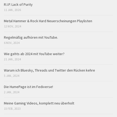
R.I.P. Lack of Purity
11 JAN., 2026
Metal Hammer & Rock Hard Neuerscheinungen Playlisten
12 NOV., 2024
Regelmäßig aufhören mit YouTube.
6 NOV., 2024
Wie gehts ab 2024 mit YouTube weiter?
21 JAN., 2024
Warum ich Bluesky, Threads und Twitter den Rücken kehre
5 JAN., 2024
Die HumePage ist im Fediverse!
2 JAN., 2024
Meine Gaming Videos, komplett neu überholt
15 FEB., 2023