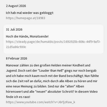
2 August 2026
Ich hab mal wieder was gebloggt:
https://humepage.at/18983
31 Juli 2026
Hoch die Hände, Monatsende!
https://steady.page/de/humaldo/posts/1692925b-606c-44f9-9af3-
21d5a86c930c
8 Februar 2026
Manowar zählen zu den großen Helden meiner Kindheit und
Jugend. Doch seit der "Louder than Hell" gings nur noch bergab
und ich habe mich kaum noch mit der Band beschäftigt. Nun fühlte
sich die Zeit reif an dafür, mich durch alle Alben zu hören und mir
eine neue Meinung zu bilden. Sind nur die "alten" Alben
hörenswert und alle "neuen" absoluter Schrott? In diesem Video
finde ich es raus!
https://www.youtube.com/watch?v=J6rfjzRaw_k