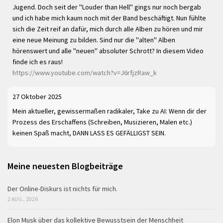
Jugend. Doch seit der "Louder than Hell" gings nur noch bergab
und ich habe mich kaum noch mit der Band beschäftigt. Nun fühlte
sich die Zeit reif an dafür, mich durch alle Alben zu hören und mir
eine neue Meinung zu bilden. Sind nur die "alten" Alben
hörenswert und alle "neuen" absoluter Schrott? In diesem Video
finde ich es raus!
https://www.youtube.com/watch?v=J6rfjzRaw_k
27 Oktober 2025
Mein aktueller, gewissermaßen radikaler, Take zu AI: Wenn dir der
Prozess des Erschaffens (Schreiben, Musizieren, Malen etc.)
keinen Spaß macht, DANN LASS ES GEFÄLLIGST SEIN.
Meine neuesten Blogbeiträge
Der Online-Diskurs ist nichts für mich.
2 AUG., 2026
Elon Musk über das kollektive Bewusstsein der Menschheit