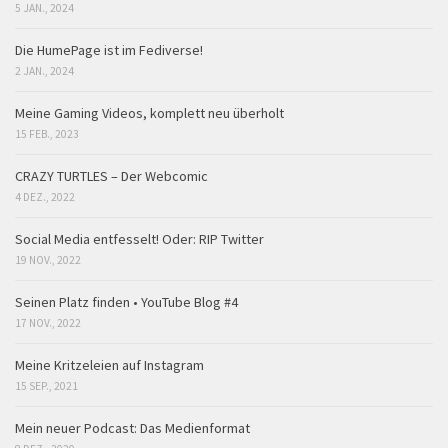
5 JAN., 2024
Die HumePage ist im Fediverse!
2 JAN., 2024
Meine Gaming Videos, komplett neu überholt
15 FEB., 2023
CRAZY TURTLES – Der Webcomic
4 DEZ., 2022
Social Media entfesselt! Oder: RIP Twitter
19 NOV., 2022
Seinen Platz finden • YouTube Blog #4
17 NOV., 2022
Meine Kritzeleien auf Instagram
15 SEP., 2021
Mein neuer Podcast: Das Medienformat