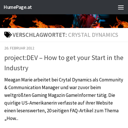
HumePage.at
Zum Inhalt springen
VERSCHLAGWORTET:
CRYSTAL DYNAMICS
26. FEBRUAR 2012
project:DEV – How to get your Start in the
Industry
Meagan Marie arbeitet bei Crytal Dynamics als Community
& Communication Manager und war zuvor beim
weltgrößten Gaming Magazin GameInformer tätig. Die
quirlige US-Amerikanerin verfasste auf ihrer Website
einen lesenswerten, 20 seitigen FAQ-Artikel zum Thema
„How...