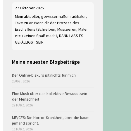
27 Oktober 2025
Mein aktueller, gewissermaßen radikaler,
Take zu AI: Wenn dir der Prozess des
Erschaffens (Schreiben, Musizieren, Malen
etc.) keinen Spaß macht, DANN LASS ES
GEFÄLLIGST SEIN.
Meine neuesten Blogbeiträge
Der Online-Diskurs ist nichts für mich.
2 AUG., 2026
Elon Musk über das kollektive Bewusstsein
der Menschheit
27 MÄRZ, 2026
ME/CFS: Die Horror-Krankheit, über die kaum
jemand spricht.
11 MÄRZ, 2026