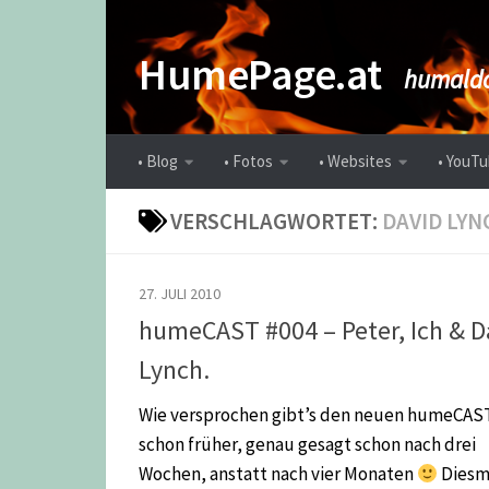
Zum Inhalt springen
HumePage.at
humaldo
• Blog
• Fotos
• Websites
• YouTu
VERSCHLAGWORTET:
DAVID LYN
27. JULI 2010
humeCAST #004 – Peter, Ich & D
Lynch.
Wie versprochen gibt’s den neuen humeCAS
schon früher, genau gesagt schon nach drei
Wochen, anstatt nach vier Monaten
Diesm