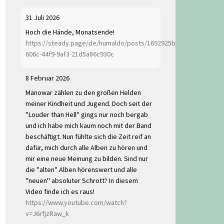
31 Juli 2026
Hoch die Hände, Monatsende!
https://steady.page/de/humaldo/posts/1692925b-
606c-44f9-9af3-21d5a86c930c
8 Februar 2026
Manowar zählen zu den großen Helden
meiner Kindheit und Jugend. Doch seit der
"Louder than Hell" gings nur noch bergab
und ich habe mich kaum noch mit der Band
beschäftigt. Nun fühlte sich die Zeit reif an
dafür, mich durch alle Alben zu hören und
mir eine neue Meinung zu bilden. Sind nur
die "alten" Alben hörenswert und alle
"neuen" absoluter Schrott? In diesem
Video finde ich es raus!
https://www.youtube.com/watch?
v=J6rfjzRaw_k