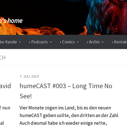
's home
be Kanäle
• Podcasts
• Comics
• Archiv
• Kontak
CH
7. JULI 2010
avid
humeCAST #003 – Long Time No
See!
T nun
Vier Monate zogen ins Land, bis es den neuen
humeCAST geben sollte, den dritten an der Zahl.
al
Auch diesmal habe ich wieder einige nette,