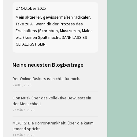
27 Oktober 2025
Mein aktueller, gewissermaßen radikaler,
Take zu AI: Wenn dir der Prozess des
Erschaffens (Schreiben, Musizieren, Malen
etc.) keinen Spaß macht, DANN LASS ES
GEFÄLLIGST SEIN.
Meine neuesten Blogbeiträge
Der Online-Diskurs ist nichts für mich.
2 AUG., 2026
Elon Musk über das kollektive Bewusstsein
der Menschheit
27 MÄRZ, 2026
ME/CFS: Die Horror-Krankheit, über die kaum
jemand spricht.
11 MÄRZ, 2026