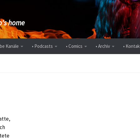
's home
be Kanäle
• Podcasts
• Comics
• Archiv
• Kontak
atte,
uch
tete