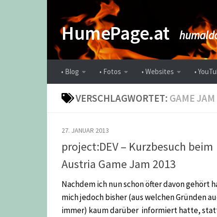
Zum Inhalt springen
HumePage.at
humaldo
• Blog
• Fotos
• Websites
• YouTu
VERSCHLAGWORTET:
GAME JAM
27. JANUAR 2013
project:DEV – Kurzbesuch beim
Austria Game Jam 2013
Nachdem ich nun schon öfter davon gehört h
mich jedoch bisher (aus welchen Gründen a
immer) kaum darüber informiert hatte, stat