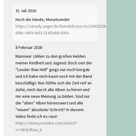
31 Juli 2026
Hoch die Hände, Monatsende!
https://steady.page/de/humaldo/posts/1692925b-
606c-44f9-9af3-21d5a86c930c
8 Februar 2026
Manowar zählen zu den großen Helden
meiner Kindheit und Jugend. Doch seit der
"Louder than Hell" gings nur noch bergab
und ich habe mich kaum noch mit der Band
beschäftigt. Nun fühlte sich die Zeit reif an
dafür, mich durch alle Alben zu hören und
mir eine neue Meinung zu bilden. Sind nur
die "alten" Alben hörenswert und alle
"neuen" absoluter Schrott? In diesem
Video finde ich es raus!
https://www.youtube.com/watch?
v=J6rfjzRaw_k