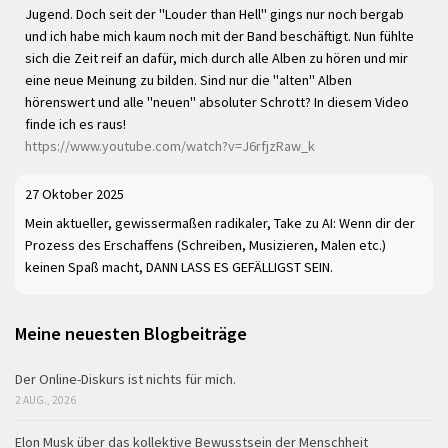
Jugend. Doch seit der "Louder than Hell" gings nur noch bergab
und ich habe mich kaum noch mit der Band beschäftigt. Nun fühlte
sich die Zeit reif an dafür, mich durch alle Alben zu hören und mir
eine neue Meinung zu bilden. Sind nur die "alten" Alben
hörenswert und alle "neuen" absoluter Schrott? In diesem Video
finde ich es raus!
https://www.youtube.com/watch?v=J6rfjzRaw_k
27 Oktober 2025
Mein aktueller, gewissermaßen radikaler, Take zu AI: Wenn dir der
Prozess des Erschaffens (Schreiben, Musizieren, Malen etc.)
keinen Spaß macht, DANN LASS ES GEFÄLLIGST SEIN.
Meine neuesten Blogbeiträge
Der Online-Diskurs ist nichts für mich.
2 AUG., 2026
Elon Musk über das kollektive Bewusstsein der Menschheit