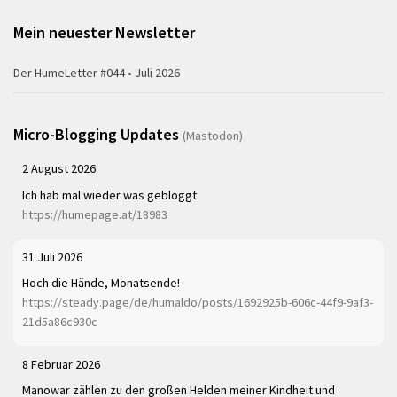
Mein neuester Newsletter
Der HumeLetter #044 • Juli 2026
Micro-Blogging Updates
(Mastodon)
2 August 2026
Ich hab mal wieder was gebloggt:
https://humepage.at/18983
31 Juli 2026
Hoch die Hände, Monatsende!
https://steady.page/de/humaldo/posts/1692925b-606c-44f9-9af3-
21d5a86c930c
8 Februar 2026
Manowar zählen zu den großen Helden meiner Kindheit und