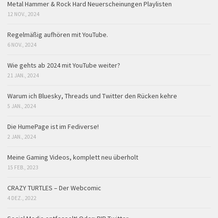
Metal Hammer & Rock Hard Neuerscheinungen Playlisten
12 NOV., 2024
Regelmäßig aufhören mit YouTube.
6 NOV., 2024
Wie gehts ab 2024 mit YouTube weiter?
21 JAN., 2024
Warum ich Bluesky, Threads und Twitter den Rücken kehre
5 JAN., 2024
Die HumePage ist im Fediverse!
2 JAN., 2024
Meine Gaming Videos, komplett neu überholt
15 FEB., 2023
CRAZY TURTLES – Der Webcomic
4 DEZ., 2022