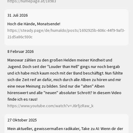
https://humepage.at/18983
31 Juli 2026
Hoch die Hände, Monatsende!
https://steady.page/de/humaldo/posts/1692925b-606c-44f9-9af3-
21d5a86c930c
8 Februar 2026
Manowar zählen zu den großen Helden meiner Kindheit und
Jugend. Doch seit der "Louder than Hell" gings nur noch bergab
und ich habe mich kaum noch mit der Band beschäftigt. Nun fühlte
sich die Zeit reif an dafür, mich durch alle Alben zu hören und mir
eine neue Meinung zu bilden. Sind nur die "alten" Alben
hörenswert und alle "neuen" absoluter Schrott? In diesem Video
finde ich es raus!
https://www.youtube.com/watch?v=J6rfjzRaw_k
27 Oktober 2025
Mein aktueller, gewissermaßen radikaler, Take zu AI: Wenn dir der