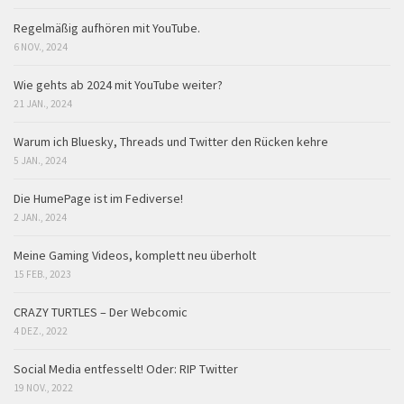
Regelmäßig aufhören mit YouTube.
6 NOV., 2024
Wie gehts ab 2024 mit YouTube weiter?
21 JAN., 2024
Warum ich Bluesky, Threads und Twitter den Rücken kehre
5 JAN., 2024
Die HumePage ist im Fediverse!
2 JAN., 2024
Meine Gaming Videos, komplett neu überholt
15 FEB., 2023
CRAZY TURTLES – Der Webcomic
4 DEZ., 2022
Social Media entfesselt! Oder: RIP Twitter
19 NOV., 2022