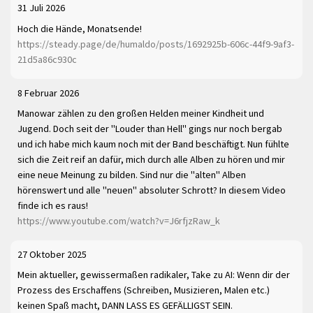
31 Juli 2026
Hoch die Hände, Monatsende!
https://steady.page/de/humaldo/posts/1692925b-606c-44f9-9af3-
21d5a86c930c
8 Februar 2026
Manowar zählen zu den großen Helden meiner Kindheit und
Jugend. Doch seit der "Louder than Hell" gings nur noch bergab
und ich habe mich kaum noch mit der Band beschäftigt. Nun fühlte
sich die Zeit reif an dafür, mich durch alle Alben zu hören und mir
eine neue Meinung zu bilden. Sind nur die "alten" Alben
hörenswert und alle "neuen" absoluter Schrott? In diesem Video
finde ich es raus!
https://www.youtube.com/watch?v=J6rfjzRaw_k
27 Oktober 2025
Mein aktueller, gewissermaßen radikaler, Take zu AI: Wenn dir der
Prozess des Erschaffens (Schreiben, Musizieren, Malen etc.)
keinen Spaß macht, DANN LASS ES GEFÄLLIGST SEIN.