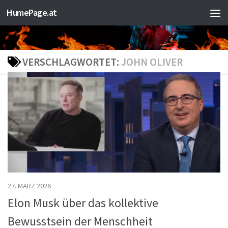
HumePage.at
Zum Inhalt springen
VERSCHLAGWORTET:
JOHN OLIVER
27. MÄRZ 2026
Elon Musk über das kollektive
Bewusstsein der Menschheit