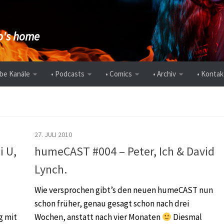
's home
be Kanäle
• Podcasts
• Comics
• Archiv
• Kontak
27. JULI 2010
i U,
humeCAST #004 – Peter, Ich & David
Lynch.
Wie versprochen gibt’s den neuen humeCAST nun
schon früher, genau gesagt schon nach drei
g mit
Wochen, anstatt nach vier Monaten
Diesmal