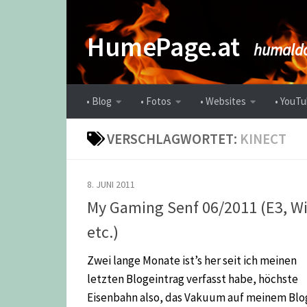
Zum Inhalt springen
HumePage.at
humaldo
• Blog
• Fotos
• Websites
• YouTu
VERSCHLAGWORTET:
KINECT
8. JUNI 2011
My Gaming Senf 06/2011 (E3, Wi
etc.)
Zwei lange Monate ist’s her seit ich meinen
letzten Blogeintrag verfasst habe, höchste
Eisenbahn also, das Vakuum auf meinem Blo