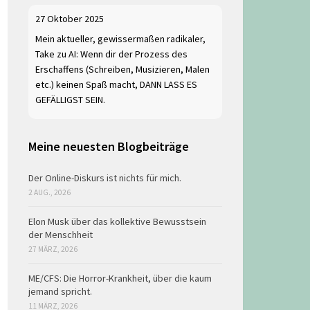
27 Oktober 2025
Mein aktueller, gewissermaßen radikaler,
Take zu AI: Wenn dir der Prozess des
Erschaffens (Schreiben, Musizieren, Malen
etc.) keinen Spaß macht, DANN LASS ES
GEFÄLLIGST SEIN.
Meine neuesten Blogbeiträge
Der Online-Diskurs ist nichts für mich.
2 AUG., 2026
Elon Musk über das kollektive Bewusstsein
der Menschheit
27 MÄRZ, 2026
ME/CFS: Die Horror-Krankheit, über die kaum
jemand spricht.
11 MÄRZ, 2026