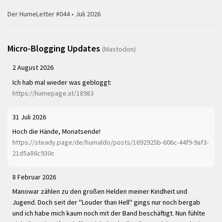
Der HumeLetter #044 • Juli 2026
Micro-Blogging Updates
(Mastodon)
2 August 2026
Ich hab mal wieder was gebloggt:
https://humepage.at/18983
31 Juli 2026
Hoch die Hände, Monatsende!
https://steady.page/de/humaldo/posts/1692925b-606c-44f9-9af3-
21d5a86c930c
8 Februar 2026
Manowar zählen zu den großen Helden meiner Kindheit und
Jugend. Doch seit der "Louder than Hell" gings nur noch bergab
und ich habe mich kaum noch mit der Band beschäftigt. Nun fühlte