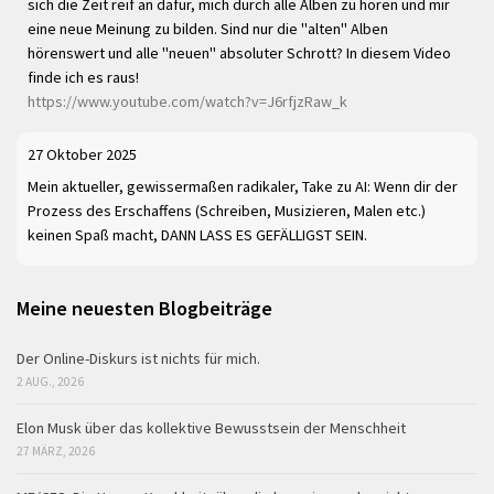
sich die Zeit reif an dafür, mich durch alle Alben zu hören und mir
eine neue Meinung zu bilden. Sind nur die "alten" Alben
hörenswert und alle "neuen" absoluter Schrott? In diesem Video
finde ich es raus!
https://www.youtube.com/watch?v=J6rfjzRaw_k
27 Oktober 2025
Mein aktueller, gewissermaßen radikaler, Take zu AI: Wenn dir der
Prozess des Erschaffens (Schreiben, Musizieren, Malen etc.)
keinen Spaß macht, DANN LASS ES GEFÄLLIGST SEIN.
Meine neuesten Blogbeiträge
Der Online-Diskurs ist nichts für mich.
2 AUG., 2026
Elon Musk über das kollektive Bewusstsein der Menschheit
27 MÄRZ, 2026