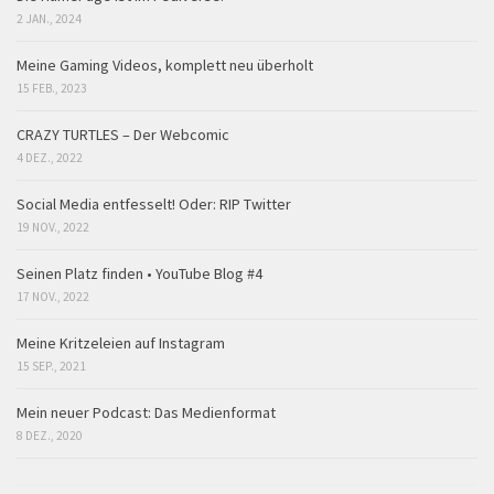
2 JAN., 2024
Meine Gaming Videos, komplett neu überholt
15 FEB., 2023
CRAZY TURTLES – Der Webcomic
4 DEZ., 2022
Social Media entfesselt! Oder: RIP Twitter
19 NOV., 2022
Seinen Platz finden • YouTube Blog #4
17 NOV., 2022
Meine Kritzeleien auf Instagram
15 SEP., 2021
Mein neuer Podcast: Das Medienformat
8 DEZ., 2020