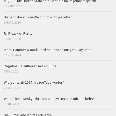
ME/CFS: Die Horror-Krankheit, über die kaum jemand spricht.
11 MÄRZ, 2026
Bisher habe ich die Welt noch nicht gerettet.
7 MÄRZ, 2026
R.I.P. Lack of Purity
11 JAN., 2026
Metal Hammer & Rock Hard Neuerscheinungen Playlisten
12 NOV., 2024
Regelmäßig aufhören mit YouTube.
6 NOV., 2024
Wie gehts ab 2024 mit YouTube weiter?
21 JAN., 2024
Warum ich Bluesky, Threads und Twitter den Rücken kehre
5 JAN., 2024
Die HumePage ist im Fediverse!