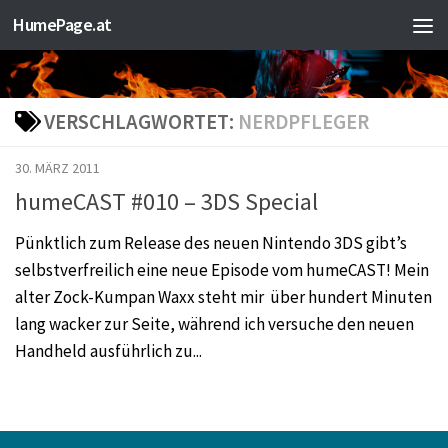
HumePage.at
Zum Inhalt springen
VERSCHLAGWORTET:
NERDPFLEGER
30. MÄRZ 2011
humeCAST #010 – 3DS Special
Pünktlich zum Release des neuen Nintendo 3DS gibt’s
selbstverfreilich eine neue Episode vom humeCAST! Mein
alter Zock-Kumpan Waxx steht mir über hundert Minuten
lang wacker zur Seite, während ich versuche den neuen
Handheld ausführlich zu...