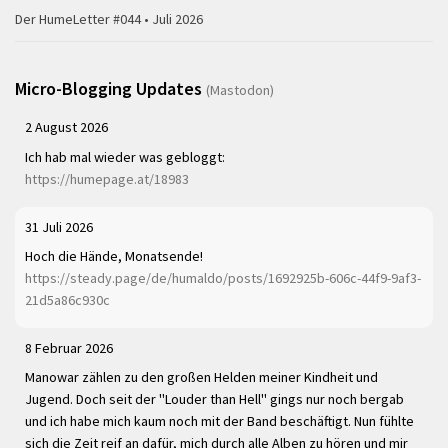
Der HumeLetter #044 • Juli 2026
Micro-Blogging Updates
(Mastodon)
2 August 2026
Ich hab mal wieder was gebloggt:
https://humepage.at/18983
31 Juli 2026
Hoch die Hände, Monatsende!
https://steady.page/de/humaldo/posts/1692925b-606c-44f9-9af3-
21d5a86c930c
8 Februar 2026
Manowar zählen zu den großen Helden meiner Kindheit und
Jugend. Doch seit der "Louder than Hell" gings nur noch bergab
und ich habe mich kaum noch mit der Band beschäftigt. Nun fühlte
sich die Zeit reif an dafür, mich durch alle Alben zu hören und mir