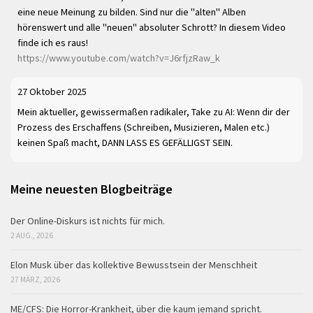
eine neue Meinung zu bilden. Sind nur die "alten" Alben
hörenswert und alle "neuen" absoluter Schrott? In diesem Video
finde ich es raus!
https://www.youtube.com/watch?v=J6rfjzRaw_k
27 Oktober 2025
Mein aktueller, gewissermaßen radikaler, Take zu AI: Wenn dir der
Prozess des Erschaffens (Schreiben, Musizieren, Malen etc.)
keinen Spaß macht, DANN LASS ES GEFÄLLIGST SEIN.
Meine neuesten Blogbeiträge
Der Online-Diskurs ist nichts für mich.
2 AUG., 2026
Elon Musk über das kollektive Bewusstsein der Menschheit
27 MÄRZ, 2026
ME/CFS: Die Horror-Krankheit, über die kaum jemand spricht.