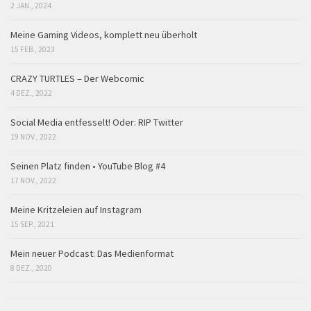
2 JAN., 2024
Meine Gaming Videos, komplett neu überholt
15 FEB., 2023
CRAZY TURTLES – Der Webcomic
4 DEZ., 2022
Social Media entfesselt! Oder: RIP Twitter
19 NOV., 2022
Seinen Platz finden • YouTube Blog #4
17 NOV., 2022
Meine Kritzeleien auf Instagram
15 SEP., 2021
Mein neuer Podcast: Das Medienformat
8 DEZ., 2020