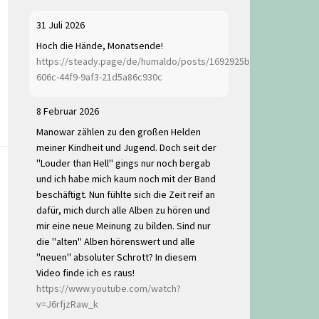
31 Juli 2026
Hoch die Hände, Monatsende!
https://steady.page/de/humaldo/posts/1692925b-
606c-44f9-9af3-21d5a86c930c
8 Februar 2026
Manowar zählen zu den großen Helden
meiner Kindheit und Jugend. Doch seit der
"Louder than Hell" gings nur noch bergab
und ich habe mich kaum noch mit der Band
beschäftigt. Nun fühlte sich die Zeit reif an
dafür, mich durch alle Alben zu hören und
mir eine neue Meinung zu bilden. Sind nur
die "alten" Alben hörenswert und alle
"neuen" absoluter Schrott? In diesem
Video finde ich es raus!
https://www.youtube.com/watch?
v=J6rfjzRaw_k