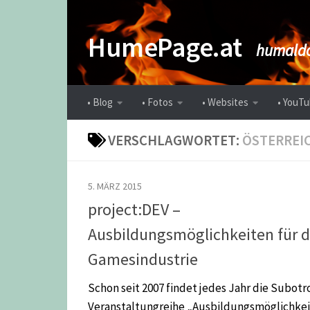
Zum Inhalt springen
HumePage.at
humaldo
• Blog
• Fotos
• Websites
• YouTu
VERSCHLAGWORTET:
ÖSTERREI
5. MÄRZ 2015
project:DEV –
Ausbildungsmöglichkeiten für d
Gamesindustrie
Schon seit 2007 findet jedes Jahr die Subotr
Veranstaltungreihe „Ausbildungsmöglichke