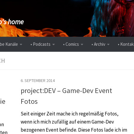
's home
be Kanäle
• Podcasts
• Comics
• Archiv
• Kontak
CH
6. SEPTEMBER 2014
project:DEV – Game-Dev Event
ie
Fotos
Seit einiger Zeit mache ich regelmäßig Fotos,
wenn ich mich zufällig auf einem Game-Dev
on
bezogenen Event befinde. Diese Fotos lade ich im
iten