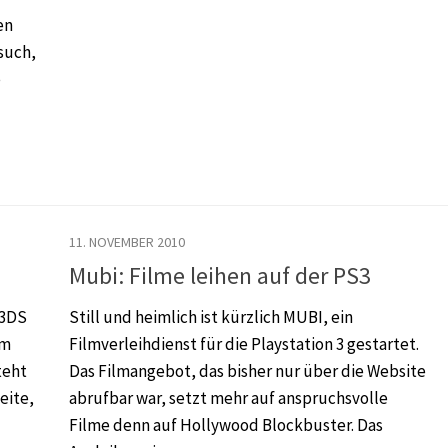
en
such,
e
11. NOVEMBER 2010
Mubi: Filme leihen auf der PS3
 3DS
Still und heimlich ist kürzlich MUBI, ein
om
Filmverleihdienst für die Playstation 3 gestartet.
teht
Das Filmangebot, das bisher nur über die Website
eite,
abrufbar war, setzt mehr auf anspruchsvolle
Filme denn auf Hollywood Blockbuster. Das