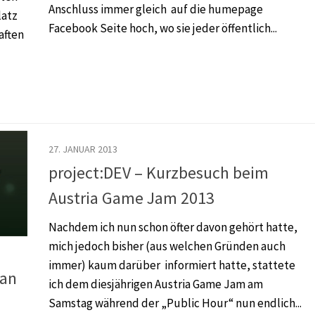
Anschluss immer gleich auf die humepage
latz
Facebook Seite hoch, wo sie jeder öffentlich...
aften
27. JANUAR 2013
project:DEV – Kurzbesuch beim
Austria Game Jam 2013
Nachdem ich nun schon öfter davon gehört hatte,
mich jedoch bisher (aus welchen Gründen auch
immer) kaum darüber informiert hatte, stattete
fan
ich dem diesjährigen Austria Game Jam am
Samstag während der „Public Hour“ nun endlich...