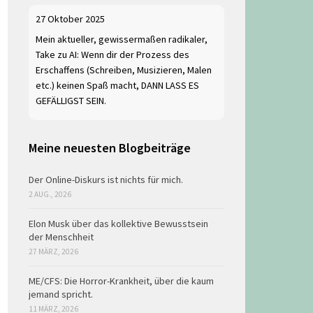
27 Oktober 2025
Mein aktueller, gewissermaßen radikaler,
Take zu AI: Wenn dir der Prozess des
Erschaffens (Schreiben, Musizieren, Malen
etc.) keinen Spaß macht, DANN LASS ES
GEFÄLLIGST SEIN.
Meine neuesten Blogbeiträge
Der Online-Diskurs ist nichts für mich.
2 AUG., 2026
Elon Musk über das kollektive Bewusstsein
der Menschheit
27 MÄRZ, 2026
ME/CFS: Die Horror-Krankheit, über die kaum
jemand spricht.
11 MÄRZ, 2026