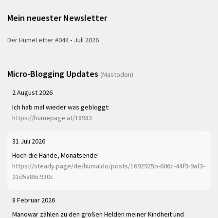
Mein neuester Newsletter
Der HumeLetter #044 • Juli 2026
Micro-Blogging Updates
(Mastodon)
2 August 2026
Ich hab mal wieder was gebloggt:
https://humepage.at/18983
31 Juli 2026
Hoch die Hände, Monatsende!
https://steady.page/de/humaldo/posts/1692925b-606c-44f9-9af3-
21d5a86c930c
8 Februar 2026
Manowar zählen zu den großen Helden meiner Kindheit und