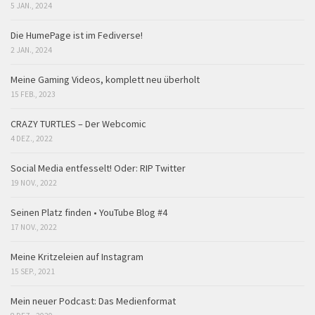
5 JAN., 2024
Die HumePage ist im Fediverse!
2 JAN., 2024
Meine Gaming Videos, komplett neu überholt
15 FEB., 2023
CRAZY TURTLES – Der Webcomic
4 DEZ., 2022
Social Media entfesselt! Oder: RIP Twitter
19 NOV., 2022
Seinen Platz finden • YouTube Blog #4
17 NOV., 2022
Meine Kritzeleien auf Instagram
15 SEP., 2021
Mein neuer Podcast: Das Medienformat