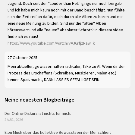
Jugend. Doch seit der "Louder than Hell" gings nur noch bergab
und ich habe mich kaum noch mit der Band beschäftigt. Nun fühlte
sich die Zeit reif an dafür, mich durch alle Alben zu hören und mir
eine neue Meinung zu bilden. Sind nur die "alten" Alben
hörenswert und alle "neuen" absoluter Schrott? In diesem Video
finde ich es raus!
https://www.youtube.com/watch?v=J6rfjzRaw_k
27 Oktober 2025
Mein aktueller, gewissermaßen radikaler, Take zu AI: Wenn dir der
Prozess des Erschaffens (Schreiben, Musizieren, Malen etc.)
keinen Spaß macht, DANN LASS ES GEFÄLLIGST SEIN.
Meine neuesten Blogbeiträge
Der Online-Diskurs ist nichts für mich.
2 AUG., 2026
Elon Musk über das kollektive Bewusstsein der Menschheit