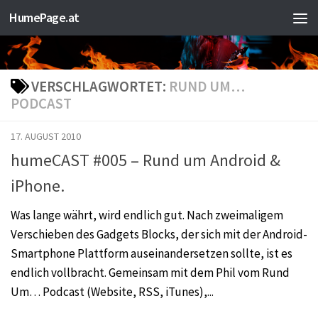
HumePage.at
Zum Inhalt springen
VERSCHLAGWORTET:
RUND UM…
PODCAST
17. AUGUST 2010
humeCAST #005 – Rund um Android &
iPhone.
Was lange währt, wird endlich gut. Nach zweimaligem
Verschieben des Gadgets Blocks, der sich mit der Android-
Smartphone Plattform auseinandersetzen sollte, ist es
endlich vollbracht. Gemeinsam mit dem Phil vom Rund
Um… Podcast (Website, RSS, iTunes),...