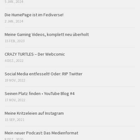
5 JAN., 2024
Die HumePage ist im Fediverse!
2 JAN., 2024
Meine Gaming Videos, komplett neu überholt
15 FEB., 2023
CRAZY TURTLES – Der Webcomic
4 DEZ., 2022
Social Media entfesselt! Oder: RIP Twitter
19 NOV., 2022
Seinen Platz finden • YouTube Blog #4
17 NOV., 2022
Meine Kritzeleien auf Instagram
15 SEP., 2021
Mein neuer Podcast: Das Medienformat
8 DEZ., 2020