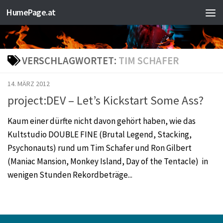
HumePage.at
Zum Inhalt springen
VERSCHLAGWORTET:
TIM SCHAFER
14. MÄRZ 2012
project:DEV – Let’s Kickstart Some Ass?
Kaum einer dürfte nicht davon gehört haben, wie das
Kultstudio DOUBLE FINE (Brutal Legend, Stacking,
Psychonauts) rund um Tim Schafer und Ron Gilbert
(Maniac Mansion, Monkey Island, Day of the Tentacle) in
wenigen Stunden Rekordbeträge...