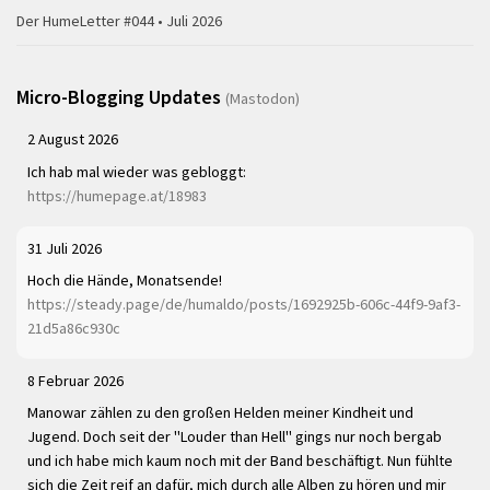
Der HumeLetter #044 • Juli 2026
Micro-Blogging Updates
(Mastodon)
2 August 2026
Ich hab mal wieder was gebloggt:
https://humepage.at/18983
31 Juli 2026
Hoch die Hände, Monatsende!
https://steady.page/de/humaldo/posts/1692925b-606c-44f9-9af3-
21d5a86c930c
8 Februar 2026
Manowar zählen zu den großen Helden meiner Kindheit und
Jugend. Doch seit der "Louder than Hell" gings nur noch bergab
und ich habe mich kaum noch mit der Band beschäftigt. Nun fühlte
sich die Zeit reif an dafür, mich durch alle Alben zu hören und mir