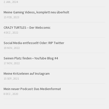
2 JAN., 2024
Meine Gaming Videos, komplett neu überholt
15 FEB., 2023
CRAZY TURTLES – Der Webcomic
4 DEZ., 2022
Social Media entfesselt! Oder: RIP Twitter
19 NOV., 2022
Seinen Platz finden • YouTube Blog #4
17 NOV., 2022
Meine Kritzeleien auf Instagram
15 SEP., 2021
Mein neuer Podcast: Das Medienformat
8 DEZ., 2020