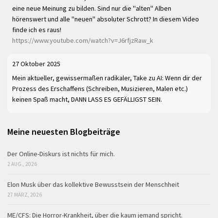
eine neue Meinung zu bilden. Sind nur die "alten" Alben
hörenswert und alle "neuen" absoluter Schrott? In diesem Video
finde ich es raus!
https://www.youtube.com/watch?v=J6rfjzRaw_k
27 Oktober 2025
Mein aktueller, gewissermaßen radikaler, Take zu AI: Wenn dir der
Prozess des Erschaffens (Schreiben, Musizieren, Malen etc.)
keinen Spaß macht, DANN LASS ES GEFÄLLIGST SEIN.
Meine neuesten Blogbeiträge
Der Online-Diskurs ist nichts für mich.
2 AUG., 2026
Elon Musk über das kollektive Bewusstsein der Menschheit
27 MÄRZ, 2026
ME/CFS: Die Horror-Krankheit, über die kaum jemand spricht.