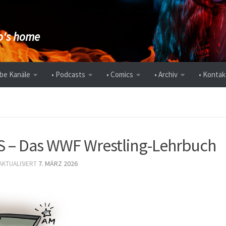
's home
be Kanäle
• Podcasts
• Comics
• Archiv
• Kontak
 – Das WWF Wrestling-Lehrbuch
7. MÄRZ 2026
 AKTUALISIERT