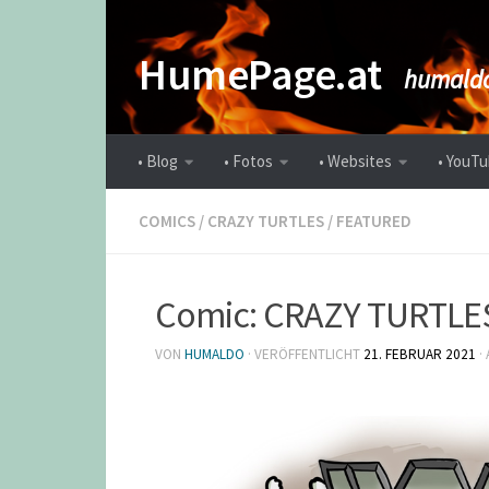
Zum Inhalt springen
HumePage.at
humaldo
• Blog
• Fotos
• Websites
• YouTu
COMICS
/
CRAZY TURTLES
/
FEATURED
Comic: CRAZY TURTLES
VON
HUMALDO
· VERÖFFENTLICHT
21. FEBRUAR 2021
·