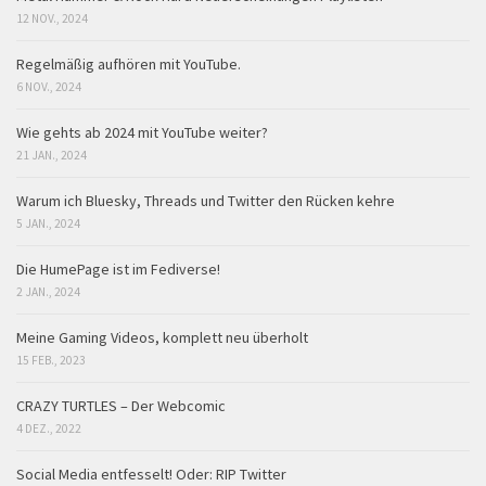
12 NOV., 2024
Regelmäßig aufhören mit YouTube.
6 NOV., 2024
Wie gehts ab 2024 mit YouTube weiter?
21 JAN., 2024
Warum ich Bluesky, Threads und Twitter den Rücken kehre
5 JAN., 2024
Die HumePage ist im Fediverse!
2 JAN., 2024
Meine Gaming Videos, komplett neu überholt
15 FEB., 2023
CRAZY TURTLES – Der Webcomic
4 DEZ., 2022
Social Media entfesselt! Oder: RIP Twitter