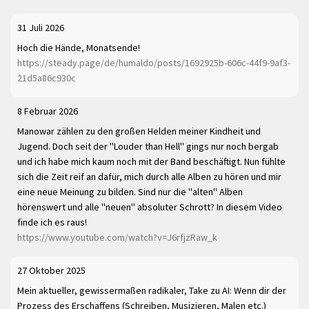
31 Juli 2026
Hoch die Hände, Monatsende!
https://steady.page/de/humaldo/posts/1692925b-606c-44f9-9af3-
21d5a86c930c
8 Februar 2026
Manowar zählen zu den großen Helden meiner Kindheit und
Jugend. Doch seit der "Louder than Hell" gings nur noch bergab
und ich habe mich kaum noch mit der Band beschäftigt. Nun fühlte
sich die Zeit reif an dafür, mich durch alle Alben zu hören und mir
eine neue Meinung zu bilden. Sind nur die "alten" Alben
hörenswert und alle "neuen" absoluter Schrott? In diesem Video
finde ich es raus!
https://www.youtube.com/watch?v=J6rfjzRaw_k
27 Oktober 2025
Mein aktueller, gewissermaßen radikaler, Take zu AI: Wenn dir der
Prozess des Erschaffens (Schreiben, Musizieren, Malen etc.)