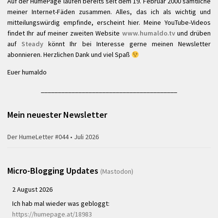
Auf der HumePage laufen bereits seit dem 19. Februar 2000 sämtliche
meiner Internet-Fäden zusammen. Alles, das ich als wichtig und
mitteilungswürdig empfinde, erscheint hier. Meine YouTube-Videos
findet Ihr auf meiner zweiten Website
www.humaldo.tv
und drüben
auf
Steady
könnt Ihr bei Interesse gerne meinen Newsletter
abonnieren. Herzlichen Dank und viel Spaß
Euer humaldo
________________________________________
Mein neuester Newsletter
Der HumeLetter #044 • Juli 2026
Micro-Blogging Updates
(Mastodon)
2 August 2026
Ich hab mal wieder was gebloggt:
https://humepage.at/18983