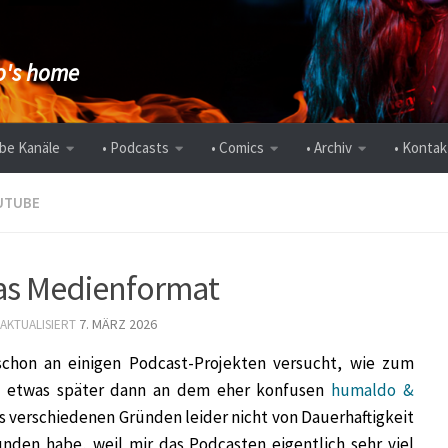
's home
be Kanäle
• Podcasts
• Comics
• Archiv
• Kontak
UTUBE
Das Medienformat
7. MÄRZ 2026
 AKTUALISIERT
schon an einigen Podcast-Projekten versucht, wie zum
etwas später dann an dem eher konfusen
humaldo &
 verschiedenen Gründen leider nicht von Dauerhaftigkeit
nden habe, weil mir das Podcasten eigentlich sehr viel