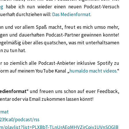
eg
habe ich nun wieder einen neuen Podcast-Versuch
auerhaft durchziehen will:
Das Medienformat
.
nn und vor allem Spaß macht, freut es mich umso mehr,
igen und dauerhaften Podcast-Partner gewinnen konnte!
regelmäßig über alles quatschen, was mit unterhaltsamen
 zu tun hat.
r so ziemlich alle Podcast-Anbieter inklusive Spotify zu
oform auf meinem YouTube Kanal „
humaldo macht videos.
“
edienformat
“ und freuen uns schon auf euer Feedback,
entar oder via Email zukommen lassen könnt!
rmat
b239ca0/podcast/rss
om/playlist?list=PLXBbT-TLnUrAEoMHVZirCojy1UVnSQGlB