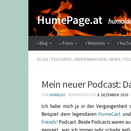
Zum Inhalt springen
HumePage.at
humaldo
• Blog
• Fotos
• Websites
• YouTu
BLOG
/
FEATURED
/
MEDIENMACHEN
/
NEWS
/
YO
Mein neuer Podcast: 
VON
HUMALDO
· VERÖFFENTLICHT
8. DEZEMBER 2020
·
Ich habe mich ja in der Vergangenheit 
Beispiel dem legendären
HumeCast
und 
friends!
Podcast. Beide Podcasts waren aus
geprägt, was ich immer sehr schade gefu