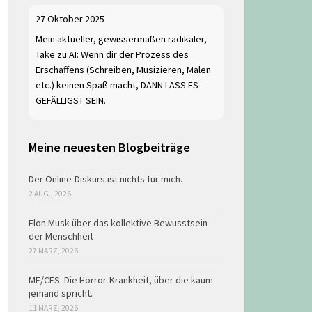
27 Oktober 2025
Mein aktueller, gewissermaßen radikaler,
Take zu AI: Wenn dir der Prozess des
Erschaffens (Schreiben, Musizieren, Malen
etc.) keinen Spaß macht, DANN LASS ES
GEFÄLLIGST SEIN.
Meine neuesten Blogbeiträge
Der Online-Diskurs ist nichts für mich.
2 AUG., 2026
Elon Musk über das kollektive Bewusstsein
der Menschheit
27 MÄRZ, 2026
ME/CFS: Die Horror-Krankheit, über die kaum
jemand spricht.
11 MÄRZ, 2026