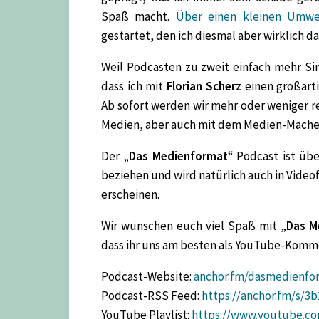
Spaß macht.
Über einen kleinen Umw
gestartet, den ich diesmal aber wirklich d
Weil Podcasten zu zweit einfach mehr Si
dass ich mit
Florian Scherz
einen großart
Ab sofort werden wir mehr oder weniger 
Medien, aber auch mit dem Medien-Machen
Der „
Das Medienformat
“ Podcast ist übe
beziehen und wird natürlich auch in Vide
erscheinen.
Wir wünschen euch viel Spaß mit „
Das M
dass ihr uns am besten als YouTube-Komm
Podcast-Website:
anchor.fm/dasmedienfo
Podcast-RSS Feed:
https://anchor.fm/s/3
YouTube Playlist:
https://www.youtube.c