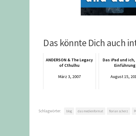
Das könnte Dich auch in
ANDERSON & The Legacy
Das iPad und ich, 
of Cthulhu
Einführung
März 3, 2007
August 15, 20
Schlagwörter:
blog
das medienformat
florian scherz
P