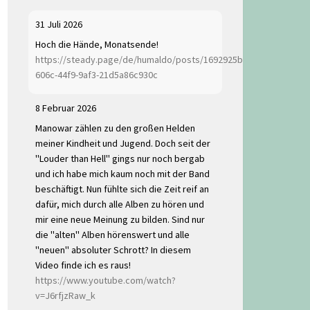
31 Juli 2026
Hoch die Hände, Monatsende!
https://steady.page/de/humaldo/posts/1692925b-
606c-44f9-9af3-21d5a86c930c
8 Februar 2026
Manowar zählen zu den großen Helden
meiner Kindheit und Jugend. Doch seit der
"Louder than Hell" gings nur noch bergab
und ich habe mich kaum noch mit der Band
beschäftigt. Nun fühlte sich die Zeit reif an
dafür, mich durch alle Alben zu hören und
mir eine neue Meinung zu bilden. Sind nur
die "alten" Alben hörenswert und alle
"neuen" absoluter Schrott? In diesem
Video finde ich es raus!
https://www.youtube.com/watch?
v=J6rfjzRaw_k