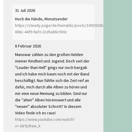
31 Juli 2026
Hoch die Hände, Monatsende!
https://steady.page/de/humaldo/posts/1692925b-
606c-44f9-9af3-21d5a86c930c
8 Februar 2026
Manowar zählen zu den großen Helden
meiner Kindheit und Jugend. Doch seit der
"Louder than Hell" gings nur noch bergab
und ich habe mich kaum noch mit der Band
beschäftigt. Nun fühlte sich die Zeit reif an
dafür, mich durch alle Alben zu hören und
mir eine neue Meinung zu bilden. Sind nur
die "alten" Alben hörenswert und alle
"neuen" absoluter Schrott? In diesem
Video finde ich es raus!
https://www.youtube.com/watch?
v=J6rfjzRaw_k