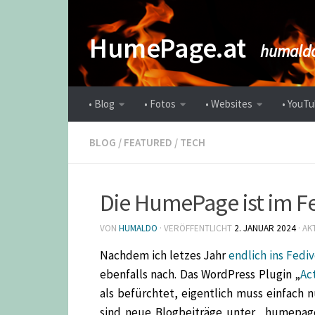
Zum Inhalt springen
HumePage.at
humaldo
• Blog
• Fotos
• Websites
• YouTu
BLOG
/
FEATURED
/
TECH
Die HumePage ist im Fe
VON
HUMALDO
· VERÖFFENTLICHT
2. JANUAR 2024
· AK
Nachdem ich letzes Jahr
endlich ins Fedi
ebenfalls nach. Das WordPress Plugin „
Ac
als befürchtet, eigentlich muss einfach n
sind neue Blogbeiträge unter „humepag