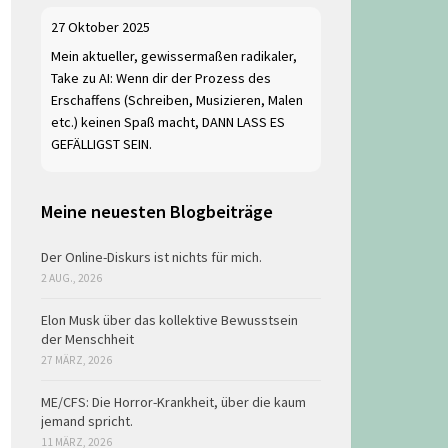
27 Oktober 2025
Mein aktueller, gewissermaßen radikaler,
Take zu AI: Wenn dir der Prozess des
Erschaffens (Schreiben, Musizieren, Malen
etc.) keinen Spaß macht, DANN LASS ES
GEFÄLLIGST SEIN.
Meine neuesten Blogbeiträge
Der Online-Diskurs ist nichts für mich.
2 AUG., 2026
Elon Musk über das kollektive Bewusstsein
der Menschheit
27 MÄRZ, 2026
ME/CFS: Die Horror-Krankheit, über die kaum
jemand spricht.
11 MÄRZ, 2026