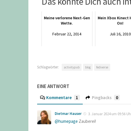
Das könnte Dich auch in
Meine verlorene Next-Gen
Mein Xbox Kinect
Wette.
On!
Februar 22, 2014
Juli 16, 2010
Schlagwörter:
activitypub
blog
fediverse
EINE ANTWORT
Kommentare
1
Pingbacks
0
Dietmar Hauser
3. Januar 2024 um 09:56 Uh
@humepage
Zauberei!