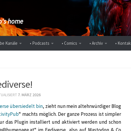
's home
be Kanäle
• Podcasts
• Comics
• Archiv
• Kontak
diverse!
7. MÄRZ 2026
TUALISIERT
verse übersiedelt bin
, zieht nun mein altehrwürdiger Blog
tivityPub
“ machts möglich. Der ganze Prozess ist simpler
ur das Plugin installiert und aktiviert werden und schon
e@humepage.at“ im Fediverse, also auf Mastodon & Co