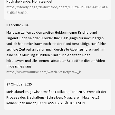
Hoch die Hände, Monatsende!
https://steady.page/de/humaldo/posts/1692925b-606c-44f9-9af3-
21d5a86c930c
8 Februar 2026
Manowar zählen zu den großen Helden meiner Kindheit und
Jugend. Doch seit der "Louder than Hell" gings nur noch bergab
und ich habe mich kaum noch mit der Band beschäftigt. Nun fühlte
sich die Zeit reif an dafür, mich durch alle Alben zu hören und mir
eine neue Meinung zu bilden. Sind nur die "alten" Alben
hörenswert und alle "neuen" absoluter Schrott? In diesem Video
finde ich es raus!
https://www.youtube.com/watch?v=J6rfjzRaw_k
27 Oktober 2025
Mein aktueller, gewissermaßen radikaler, Take zu AI: Wenn dir der
Prozess des Erschaffens (Schreiben, Musizieren, Malen etc.)
keinen Spaß macht, DANN LASS ES GEFÄLLIGST SEIN.