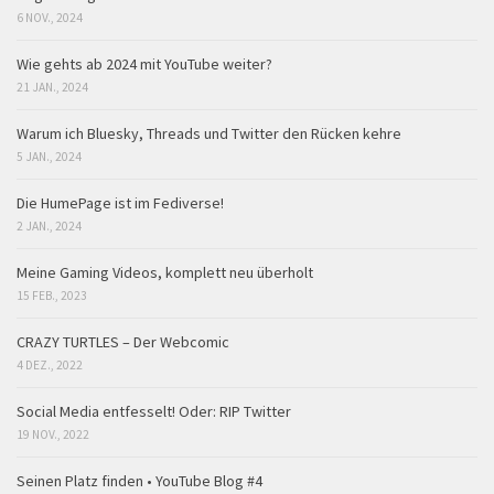
6 NOV., 2024
Wie gehts ab 2024 mit YouTube weiter?
21 JAN., 2024
Warum ich Bluesky, Threads und Twitter den Rücken kehre
5 JAN., 2024
Die HumePage ist im Fediverse!
2 JAN., 2024
Meine Gaming Videos, komplett neu überholt
15 FEB., 2023
CRAZY TURTLES – Der Webcomic
4 DEZ., 2022
Social Media entfesselt! Oder: RIP Twitter
19 NOV., 2022
Seinen Platz finden • YouTube Blog #4