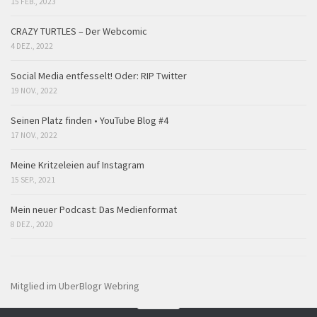
15 FEB., 2023
CRAZY TURTLES – Der Webcomic
4 DEZ., 2022
Social Media entfesselt! Oder: RIP Twitter
19 NOV., 2022
Seinen Platz finden • YouTube Blog #4
17 NOV., 2022
Meine Kritzeleien auf Instagram
15 SEP., 2021
Mein neuer Podcast: Das Medienformat
8 DEZ., 2020
Mitglied im UberBlogr Webring