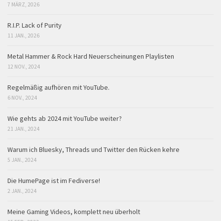
7 MÄRZ, 2026
R.I.P. Lack of Purity
11 JAN., 2026
Metal Hammer & Rock Hard Neuerscheinungen Playlisten
12 NOV., 2024
Regelmäßig aufhören mit YouTube.
6 NOV., 2024
Wie gehts ab 2024 mit YouTube weiter?
21 JAN., 2024
Warum ich Bluesky, Threads und Twitter den Rücken kehre
5 JAN., 2024
Die HumePage ist im Fediverse!
2 JAN., 2024
Meine Gaming Videos, komplett neu überholt