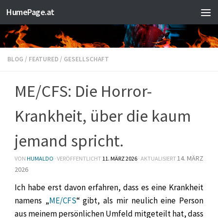
HumePage.at
Zum Inhalt springen
BLOG
/
FEATURED
/
GESELLSCHAFT
ME/CFS: Die Horror-
Krankheit, über die kaum
jemand spricht.
14. MÄRZ
VON
HUMALDO
· VERÖFFENTLICHT
11. MÄRZ 2026
· AKTUALISIERT
2026
Ich habe erst davon erfahren, dass es eine Krankheit
namens „
ME/CFS
“ gibt, als mir neulich eine Person
aus meinem persönlichen Umfeld mitgeteilt hat, dass