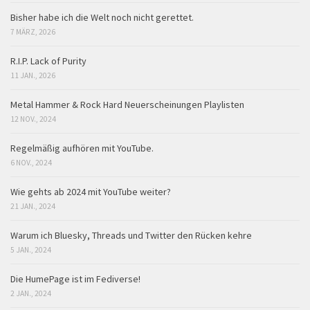
Bisher habe ich die Welt noch nicht gerettet.
7 MÄRZ, 2026
R.I.P. Lack of Purity
11 JAN., 2026
Metal Hammer & Rock Hard Neuerscheinungen Playlisten
12 NOV., 2024
Regelmäßig aufhören mit YouTube.
6 NOV., 2024
Wie gehts ab 2024 mit YouTube weiter?
21 JAN., 2024
Warum ich Bluesky, Threads und Twitter den Rücken kehre
5 JAN., 2024
Die HumePage ist im Fediverse!
2 JAN., 2024