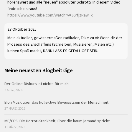
hörenswert und alle "neuen" absoluter Schrott? In diesem Video
finde ich es raus!
https://www.youtube.com/watch?v=J6rfjzRaw_k
27 Oktober 2025
Mein aktueller, gewissermaßen radikaler, Take zu AI: Wenn dir der
Prozess des Erschaffens (Schreiben, Musizieren, Malen etc.)
keinen Spaß macht, DANN LASS ES GEFÄLLIGST SEIN.
Meine neuesten Blogbeiträge
Der Online-Diskurs ist nichts für mich.
2 AUG., 2026
Elon Musk über das kollektive Bewusstsein der Menschheit
27 MÄRZ, 2026
ME/CFS: Die Horror-Krankheit, über die kaum jemand spricht.
11 MÄRZ, 2026