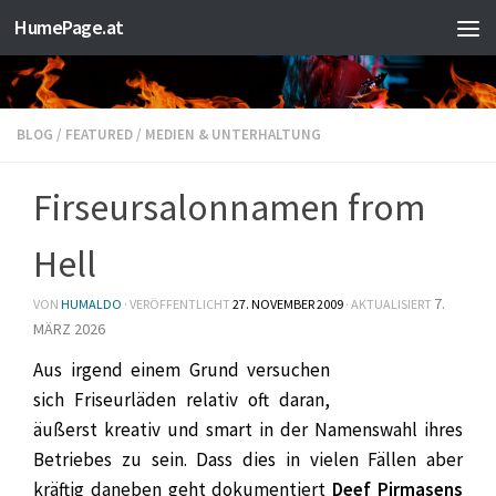
HumePage.at
Zum Inhalt springen
BLOG
/
FEATURED
/
MEDIEN & UNTERHALTUNG
Firseursalonnamen from
Hell
7.
VON
HUMALDO
· VERÖFFENTLICHT
27. NOVEMBER 2009
· AKTUALISIERT
MÄRZ 2026
Aus irgend einem Grund versuchen
sich Friseurläden relativ oft daran,
äußerst kreativ und smart in der Namenswahl ihres
Betriebes zu sein. Dass dies in vielen Fällen aber
kräftig daneben geht dokumentiert
Deef Pirmasens