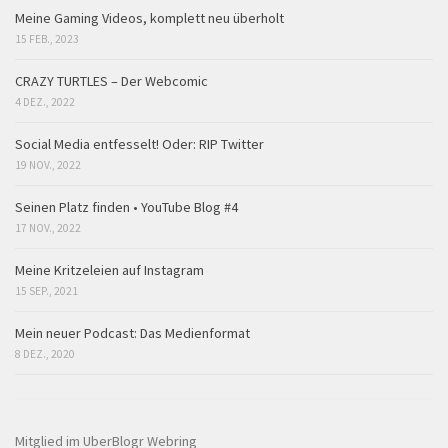
Meine Gaming Videos, komplett neu überholt
15 FEB., 2023
CRAZY TURTLES – Der Webcomic
4 DEZ., 2022
Social Media entfesselt! Oder: RIP Twitter
19 NOV., 2022
Seinen Platz finden • YouTube Blog #4
17 NOV., 2022
Meine Kritzeleien auf Instagram
15 SEP., 2021
Mein neuer Podcast: Das Medienformat
8 DEZ., 2020
Mitglied im UberBlogr Webring