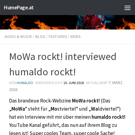
HumePage.at
Zum Inhalt springen
AUDIO & MUSIK
/
BLOG
/
FEATURED
/
NEWS
MoWa rockt! interviewed
humaldo rockt!
7. MÄRZ
VON
HUMALDO
· VERÖFFENTLICHT
10. JUNI 2018
· AKTUALISIERT
2026
Das brandeue Rock-Webzine
MoWa rockt!
(Das
„
MoWa
“ steht für „
Mo
stviertel“ und „
Wa
ldviertel“)
hat ein Interview mit mir über meinen
humaldo rockt!
YouTube Kanal geführt, das nun auf ihrem Blog zu
lesen ist!
Super cooles Team, super coole Sache!