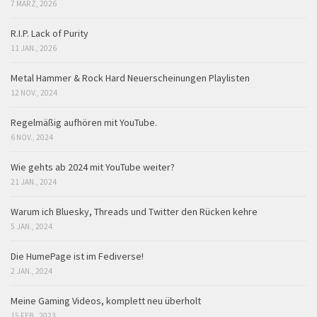
7 MÄRZ, 2026
R.I.P. Lack of Purity
11 JAN., 2026
Metal Hammer & Rock Hard Neuerscheinungen Playlisten
12 NOV., 2024
Regelmäßig aufhören mit YouTube.
6 NOV., 2024
Wie gehts ab 2024 mit YouTube weiter?
21 JAN., 2024
Warum ich Bluesky, Threads und Twitter den Rücken kehre
5 JAN., 2024
Die HumePage ist im Fediverse!
2 JAN., 2024
Meine Gaming Videos, komplett neu überholt
15 FEB., 2023