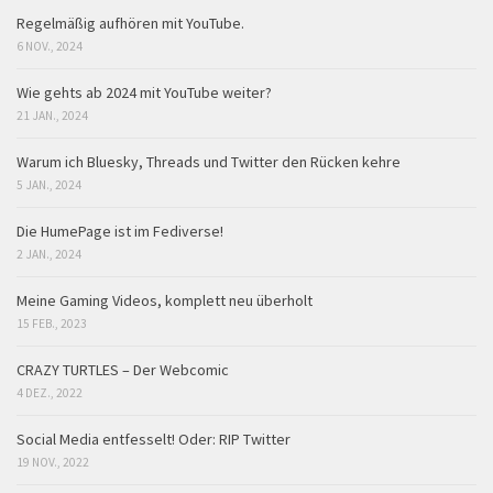
Regelmäßig aufhören mit YouTube.
6 NOV., 2024
Wie gehts ab 2024 mit YouTube weiter?
21 JAN., 2024
Warum ich Bluesky, Threads und Twitter den Rücken kehre
5 JAN., 2024
Die HumePage ist im Fediverse!
2 JAN., 2024
Meine Gaming Videos, komplett neu überholt
15 FEB., 2023
CRAZY TURTLES – Der Webcomic
4 DEZ., 2022
Social Media entfesselt! Oder: RIP Twitter
19 NOV., 2022