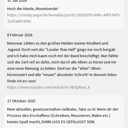
31 Juli 2026
Hoch die Hände, Monatsende!
https://steady.page/de/humaldo/posts/1692925b-606c-44f9-9af3-
21d5a86c930c
8 Februar 2026
Manowar zählen zu den großen Helden meiner Kindheit und
Jugend. Doch seit der "Louder than Hell" gings nur noch bergab
und ich habe mich kaum noch mit der Band beschäftigt. Nun fühlte
sich die Zeit reif an dafür, mich durch alle Alben zu hören und mir
eine neue Meinung zu bilden. Sind nur die "alten" Alben
hörenswert und alle "neuen" absoluter Schrott? In diesem Video
finde ich es raus!
https://www.youtube.com/watch?v=J6rfjzRaw_k
27 Oktober 2025
Mein aktueller, gewissermaßen radikaler, Take zu AI: Wenn dir der
Prozess des Erschaffens (Schreiben, Musizieren, Malen etc.)
keinen Spaß macht, DANN LASS ES GEFÄLLIGST SEIN.