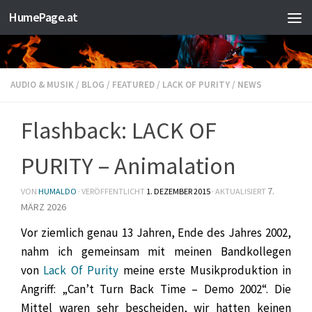
HumePage.at
Zum Inhalt springen
AUDIO & MUSIK
/
BLOG
/
FEATURED
/
LACK OF PURITY
/
NEWS
Flashback: LACK OF
PURITY – Animalation
7.
VON
HUMALDO
· VERÖFFENTLICHT
1. DEZEMBER 2015
· AKTUALISIERT
MÄRZ 2026
Vor ziemlich genau 13 Jahren, Ende des Jahres 2002,
nahm ich gemeinsam mit meinen Bandkollegen
von
Lack Of Purity
meine erste Musikproduktion in
Angriff: „Can’t Turn Back Time – Demo 2002“. Die
Mittel waren sehr bescheiden, wir hatten keinen