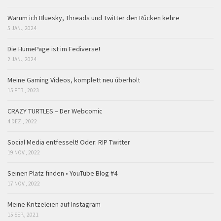
Warum ich Bluesky, Threads und Twitter den Rücken kehre
5 JAN., 2024
Die HumePage ist im Fediverse!
2 JAN., 2024
Meine Gaming Videos, komplett neu überholt
15 FEB., 2023
CRAZY TURTLES – Der Webcomic
4 DEZ., 2022
Social Media entfesselt! Oder: RIP Twitter
19 NOV., 2022
Seinen Platz finden • YouTube Blog #4
17 NOV., 2022
Meine Kritzeleien auf Instagram
15 SEP., 2021