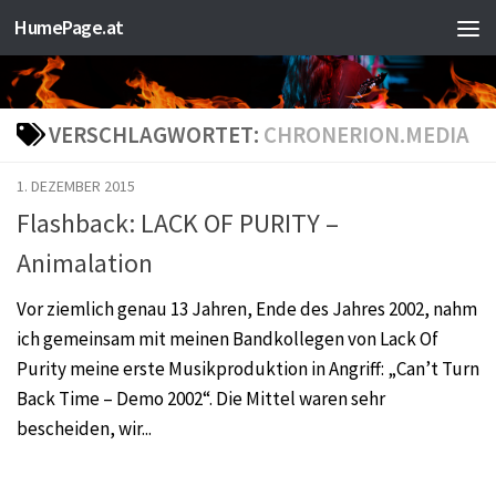
HumePage.at
Zum Inhalt springen
VERSCHLAGWORTET:
CHRONERION.MEDIA
1. DEZEMBER 2015
Flashback: LACK OF PURITY –
Animalation
Vor ziemlich genau 13 Jahren, Ende des Jahres 2002, nahm
ich gemeinsam mit meinen Bandkollegen von Lack Of
Purity meine erste Musikproduktion in Angriff: „Can’t Turn
Back Time – Demo 2002“. Die Mittel waren sehr
bescheiden, wir...