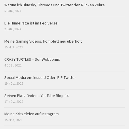
Warum ich Bluesky, Threads und Twitter den Rücken kehre
5 JAN., 2024
Die HumePage ist im Fediverse!
2 JAN., 2024
Meine Gaming Videos, komplett neu überholt
15 FEB., 2023
CRAZY TURTLES – Der Webcomic
4 DEZ., 2022
Social Media entfesselt! Oder: RIP Twitter
19 NOV., 2022
Seinen Platz finden • YouTube Blog #4
17 NOV., 2022
Meine Kritzeleien auf Instagram
15 SEP., 2021