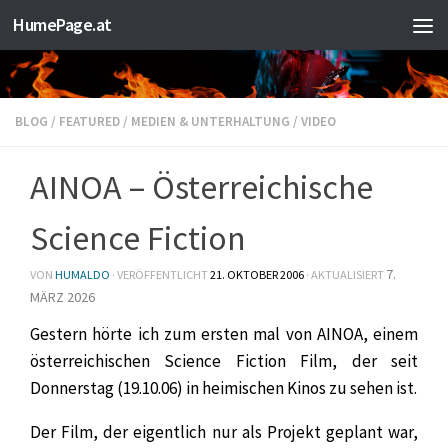
HumePage.at
Zum Inhalt springen
BLOG
/
FEATURED
/
MEDIEN & UNTERHALTUNG
/
VIDEO
AINOA – Österreichische
Science Fiction
7.
VON
HUMALDO
· VERÖFFENTLICHT
21. OKTOBER 2006
· AKTUALISIERT
MÄRZ 2026
Gestern hörte ich zum ersten mal von AINOA, einem
österreichischen Science Fiction Film, der seit
Donnerstag (19.10.06) in heimischen Kinos zu sehen ist.
Der Film, der eigentlich nur als Projekt geplant war,