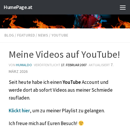
HumePage.at
Zum Inhalt springen
BLOG
/
FEATURED
/
NEWS
/
YOUTUBE
Meine Videos auf YouTube!
7.
VON
HUMALDO
· VERÖFFENTLICHT
17. FEBRUAR 2007
· AKTUALISIERT
MÄRZ 2026
Seit heute habe ich einen
YouTube
Account und
werde dort ab sofort Videos aus meiner Schmiede
raufladen.
Klickt hier
, um zu meiner Playlist zu gelangen.
Ich freue mich auf Euren Besuch!