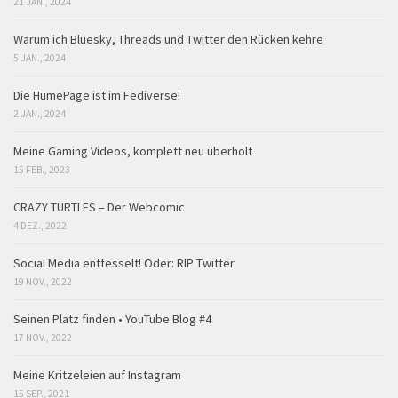
21 JAN., 2024
Warum ich Bluesky, Threads und Twitter den Rücken kehre
5 JAN., 2024
Die HumePage ist im Fediverse!
2 JAN., 2024
Meine Gaming Videos, komplett neu überholt
15 FEB., 2023
CRAZY TURTLES – Der Webcomic
4 DEZ., 2022
Social Media entfesselt! Oder: RIP Twitter
19 NOV., 2022
Seinen Platz finden • YouTube Blog #4
17 NOV., 2022
Meine Kritzeleien auf Instagram
15 SEP., 2021