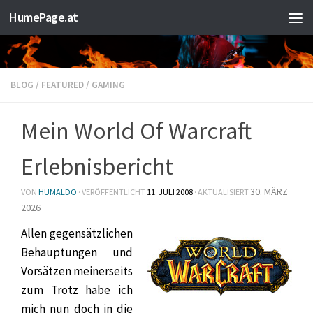
HumePage.at
Zum Inhalt springen
BLOG
/
FEATURED
/
GAMING
Mein World Of Warcraft
Erlebnisbericht
30. MÄRZ
VON
HUMALDO
· VERÖFFENTLICHT
11. JULI 2008
· AKTUALISIERT
2026
Allen gegensätzlichen
Behauptungen und
Vorsätzen meinerseits
zum Trotz habe ich
mich nun doch in die