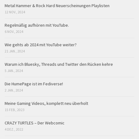
Metal Hammer & Rock Hard Neuerscheinungen Playlisten
12 NOV., 2024
Regelmäßig aufhören mit YouTube.
6 NOV., 2024
Wie gehts ab 2024 mit YouTube weiter?
21 JAN., 2024
Warum ich Bluesky, Threads und Twitter den Rücken kehre
5 JAN., 2024
Die HumePage ist im Fediverse!
2 JAN., 2024
Meine Gaming Videos, komplett neu überholt
15 FEB., 2023
CRAZY TURTLES – Der Webcomic
4 DEZ., 2022