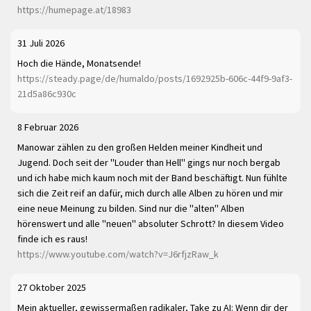
https://humepage.at/18983
31 Juli 2026
Hoch die Hände, Monatsende!
https://steady.page/de/humaldo/posts/1692925b-606c-44f9-9af3-
21d5a86c930c
8 Februar 2026
Manowar zählen zu den großen Helden meiner Kindheit und
Jugend. Doch seit der "Louder than Hell" gings nur noch bergab
und ich habe mich kaum noch mit der Band beschäftigt. Nun fühlte
sich die Zeit reif an dafür, mich durch alle Alben zu hören und mir
eine neue Meinung zu bilden. Sind nur die "alten" Alben
hörenswert und alle "neuen" absoluter Schrott? In diesem Video
finde ich es raus!
https://www.youtube.com/watch?v=J6rfjzRaw_k
27 Oktober 2025
Mein aktueller, gewissermaßen radikaler, Take zu AI: Wenn dir der