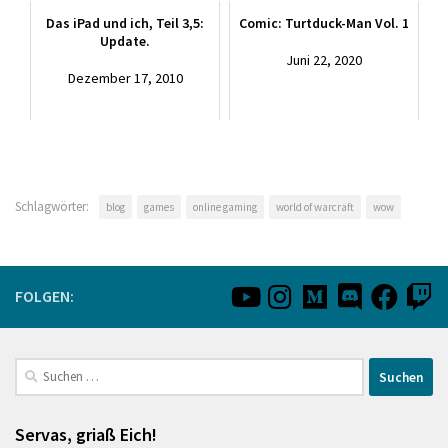
Das iPad und ich, Teil 3,5:
Comic: Turtduck-Man Vol. 1
Update.
Juni 22, 2020
Dezember 17, 2010
Schlagwörter:
blog
games
online gaming
world of warcraft
wow
FOLGEN:
Suchen
nach:
Servas, griaß Eich!