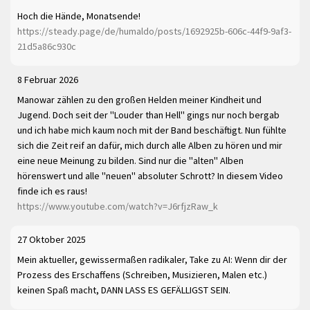
Hoch die Hände, Monatsende!
https://steady.page/de/humaldo/posts/1692925b-606c-44f9-9af3-
21d5a86c930c
8 Februar 2026
Manowar zählen zu den großen Helden meiner Kindheit und
Jugend. Doch seit der "Louder than Hell" gings nur noch bergab
und ich habe mich kaum noch mit der Band beschäftigt. Nun fühlte
sich die Zeit reif an dafür, mich durch alle Alben zu hören und mir
eine neue Meinung zu bilden. Sind nur die "alten" Alben
hörenswert und alle "neuen" absoluter Schrott? In diesem Video
finde ich es raus!
https://www.youtube.com/watch?v=J6rfjzRaw_k
27 Oktober 2025
Mein aktueller, gewissermaßen radikaler, Take zu AI: Wenn dir der
Prozess des Erschaffens (Schreiben, Musizieren, Malen etc.)
keinen Spaß macht, DANN LASS ES GEFÄLLIGST SEIN.