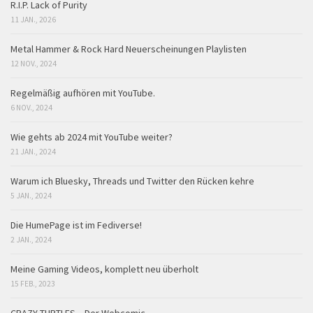
R.I.P. Lack of Purity
11 JAN., 2026
Metal Hammer & Rock Hard Neuerscheinungen Playlisten
12 NOV., 2024
Regelmäßig aufhören mit YouTube.
6 NOV., 2024
Wie gehts ab 2024 mit YouTube weiter?
21 JAN., 2024
Warum ich Bluesky, Threads und Twitter den Rücken kehre
5 JAN., 2024
Die HumePage ist im Fediverse!
2 JAN., 2024
Meine Gaming Videos, komplett neu überholt
15 FEB., 2023