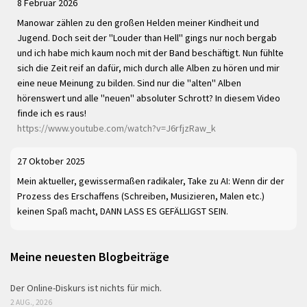
8 Februar 2026
Manowar zählen zu den großen Helden meiner Kindheit und
Jugend. Doch seit der "Louder than Hell" gings nur noch bergab
und ich habe mich kaum noch mit der Band beschäftigt. Nun fühlte
sich die Zeit reif an dafür, mich durch alle Alben zu hören und mir
eine neue Meinung zu bilden. Sind nur die "alten" Alben
hörenswert und alle "neuen" absoluter Schrott? In diesem Video
finde ich es raus!
https://www.youtube.com/watch?v=J6rfjzRaw_k
27 Oktober 2025
Mein aktueller, gewissermaßen radikaler, Take zu AI: Wenn dir der
Prozess des Erschaffens (Schreiben, Musizieren, Malen etc.)
keinen Spaß macht, DANN LASS ES GEFÄLLIGST SEIN.
Meine neuesten Blogbeiträge
Der Online-Diskurs ist nichts für mich.
2 AUG., 2026