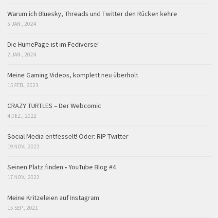
Warum ich Bluesky, Threads und Twitter den Rücken kehre
5 JAN., 2024
Die HumePage ist im Fediverse!
2 JAN., 2024
Meine Gaming Videos, komplett neu überholt
15 FEB., 2023
CRAZY TURTLES – Der Webcomic
4 DEZ., 2022
Social Media entfesselt! Oder: RIP Twitter
19 NOV., 2022
Seinen Platz finden • YouTube Blog #4
17 NOV., 2022
Meine Kritzeleien auf Instagram
15 SEP., 2021