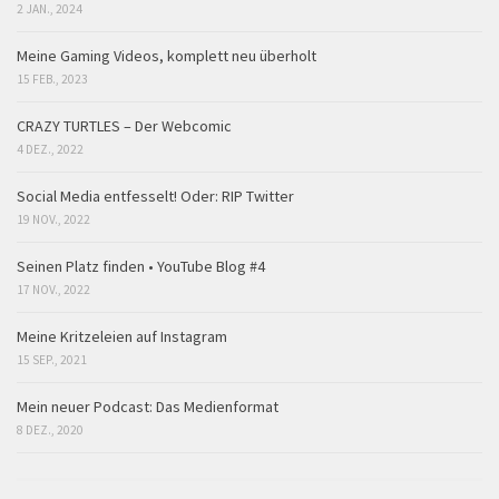
2 JAN., 2024
Meine Gaming Videos, komplett neu überholt
15 FEB., 2023
CRAZY TURTLES – Der Webcomic
4 DEZ., 2022
Social Media entfesselt! Oder: RIP Twitter
19 NOV., 2022
Seinen Platz finden • YouTube Blog #4
17 NOV., 2022
Meine Kritzeleien auf Instagram
15 SEP., 2021
Mein neuer Podcast: Das Medienformat
8 DEZ., 2020