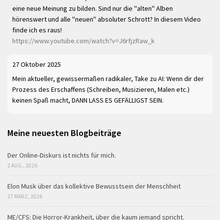
eine neue Meinung zu bilden. Sind nur die "alten" Alben
hörenswert und alle "neuen" absoluter Schrott? In diesem Video
finde ich es raus!
https://www.youtube.com/watch?v=J6rfjzRaw_k
27 Oktober 2025
Mein aktueller, gewissermaßen radikaler, Take zu AI: Wenn dir der
Prozess des Erschaffens (Schreiben, Musizieren, Malen etc.)
keinen Spaß macht, DANN LASS ES GEFÄLLIGST SEIN.
Meine neuesten Blogbeiträge
Der Online-Diskurs ist nichts für mich.
2 AUG., 2026
Elon Musk über das kollektive Bewusstsein der Menschheit
27 MÄRZ, 2026
ME/CFS: Die Horror-Krankheit, über die kaum jemand spricht.