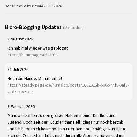
Der HumeLetter #044 • Juli 2026
Micro-Blogging Updates
(Mastodon)
2 August 2026
Ich hab mal wieder was gebloggt:
https://humepage.at/18983
31 Juli 2026
Hoch die Hände, Monatsende!
https://steady.page/de/humaldo/posts/1692925b-606c-44f9-9af3-
21d5a86c930c
8 Februar 2026
Manowar zählen zu den großen Helden meiner Kindheit und
Jugend. Doch seit der "Louder than Hell" gings nur noch bergab
und ich habe mich kaum noch mit der Band beschäftigt. Nun fühlte
sich die Zeit reif an dafür, mich durch alle Alben zu hören und mir