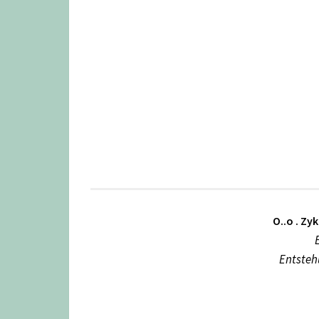
.
O..o . Zy
Entsteh