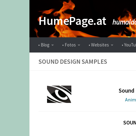
Zum Inhalt springen
HumePage.at
humaldo
• Blog
• Fotos
• Websites
• YouTu
SOUND DESIGN SAMPLES
Sound 
Anim
SOUN