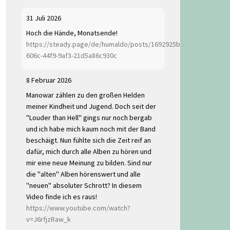
31 Juli 2026
Hoch die Hände, Monatsende!
https://steady.page/de/humaldo/posts/1692925b-
606c-44f9-9af3-21d5a86c930c
8 Februar 2026
Manowar zählen zu den großen Helden
meiner Kindheit und Jugend. Doch seit der
"Louder than Hell" gings nur noch bergab
und ich habe mich kaum noch mit der Band
beschäftigt. Nun fühlte sich die Zeit reif an
dafür, mich durch alle Alben zu hören und
mir eine neue Meinung zu bilden. Sind nur
die "alten" Alben hörenswert und alle
"neuen" absoluter Schrott? In diesem
Video finde ich es raus!
https://www.youtube.com/watch?
v=J6rfjzRaw_k