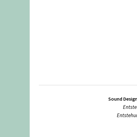
Sound Desig
Entst
Entstehu