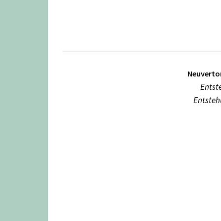
Neuverto
Entst
Entsteh