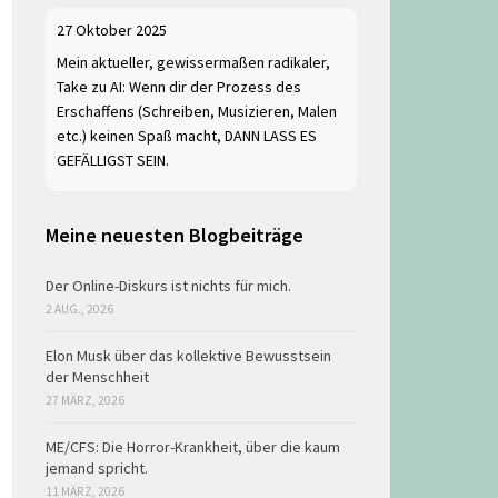
27 Oktober 2025
Mein aktueller, gewissermaßen radikaler,
Take zu AI: Wenn dir der Prozess des
Erschaffens (Schreiben, Musizieren, Malen
etc.) keinen Spaß macht, DANN LASS ES
GEFÄLLIGST SEIN.
Meine neuesten Blogbeiträge
Der Online-Diskurs ist nichts für mich.
2 AUG., 2026
Elon Musk über das kollektive Bewusstsein
der Menschheit
27 MÄRZ, 2026
ME/CFS: Die Horror-Krankheit, über die kaum
jemand spricht.
11 MÄRZ, 2026