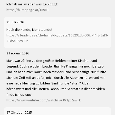
Ich hab mal wieder was gebloggt:
https://humepage.at/18983
31 Juli 2026
Hoch die Hände, Monatsende!
https://steady.page/de/humaldo/posts/1692925b-606c-44f9-9af3-
21d5a86c930c
8 Februar 2026
Manowar zählen zu den großen Helden meiner Kindheit und
Jugend. Doch seit der "Louder than Hell" gings nur noch bergab
und ich habe mich kaum noch mit der Band beschäftigt. Nun fühlte
sich die Zeit reif an dafür, mich durch alle Alben zu hören und mir
eine neue Meinung zu bilden. Sind nur die "alten" Alben
hörenswert und alle "neuen" absoluter Schrott? In diesem Video
finde ich es raus!
https://www.youtube.com/watch?v=J6rfjzRaw_k
27 Oktober 2025