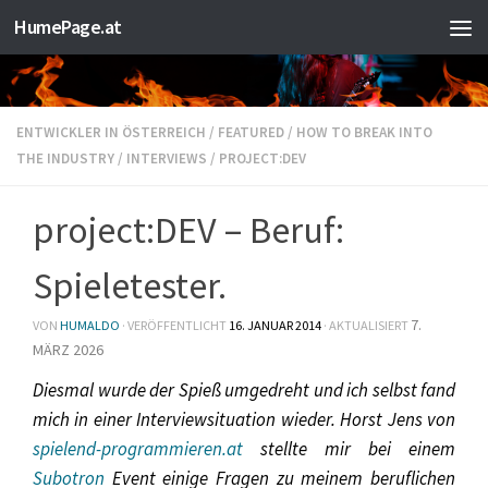
HumePage.at
Zum Inhalt springen
ENTWICKLER IN ÖSTERREICH
/
FEATURED
/
HOW TO BREAK INTO
THE INDUSTRY
/
INTERVIEWS
/
PROJECT:DEV
project:DEV – Beruf:
Spieletester.
7.
VON
HUMALDO
· VERÖFFENTLICHT
16. JANUAR 2014
· AKTUALISIERT
MÄRZ 2026
Diesmal wurde der Spieß umgedreht und ich selbst fand
mich in einer Interviewsituation wieder. Horst Jens von
spielend-programmieren.at
stellte mir bei einem
Subotron
Event einige Fragen zu meinem beruflichen