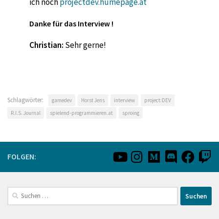
ich noch
projectdev.humepage.at
Danke für das Interview !
Christian:
Sehr gerne!
Schlagwörter:
gamedev
Horst Jens
interview
project:DEV
R.I.S. Journal
spielend-programmieren.at
sproing
FOLGEN:
Suchen
nach: