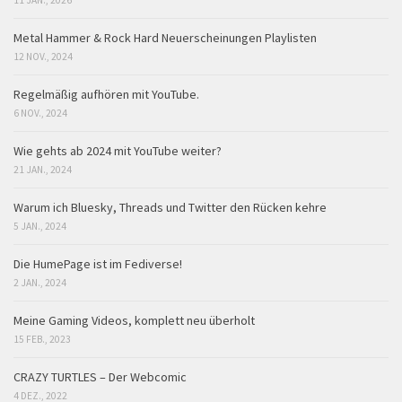
11 JAN., 2026
Metal Hammer & Rock Hard Neuerscheinungen Playlisten
12 NOV., 2024
Regelmäßig aufhören mit YouTube.
6 NOV., 2024
Wie gehts ab 2024 mit YouTube weiter?
21 JAN., 2024
Warum ich Bluesky, Threads und Twitter den Rücken kehre
5 JAN., 2024
Die HumePage ist im Fediverse!
2 JAN., 2024
Meine Gaming Videos, komplett neu überholt
15 FEB., 2023
CRAZY TURTLES – Der Webcomic
4 DEZ., 2022