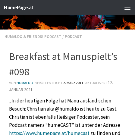
HumePage.at
Zum Inhalt springen
HUMALDO & FRIENDS! PODCAST
/
PODCAST
Breakfast at Manuspielt’s
#098
12.
VON
HUMALDO
· VERÖFFENTLICHT
2. MÄRZ 2011
· AKTUALISIERT
JANUAR 2021
„In der heutigen Folge hat Manu ausländischen
Besuch: Christian aka @humaldo ist heute zu Gast.
Christian ist ebenfalls fleißiger Podcaster, sein
Podcast namens “humeCAST” ist unter der Adresse
https://www.humepage.at/humecast
zu finden und