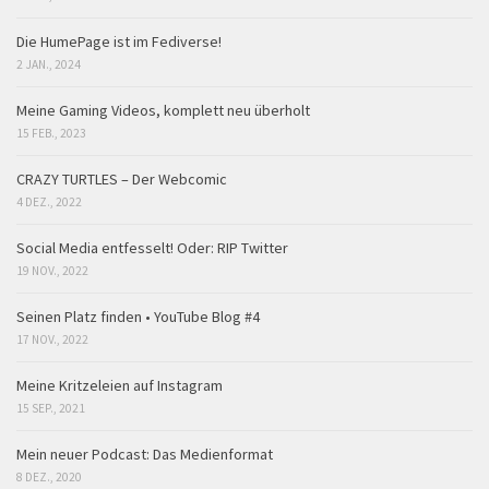
Die HumePage ist im Fediverse!
2 JAN., 2024
Meine Gaming Videos, komplett neu überholt
15 FEB., 2023
CRAZY TURTLES – Der Webcomic
4 DEZ., 2022
Social Media entfesselt! Oder: RIP Twitter
19 NOV., 2022
Seinen Platz finden • YouTube Blog #4
17 NOV., 2022
Meine Kritzeleien auf Instagram
15 SEP., 2021
Mein neuer Podcast: Das Medienformat
8 DEZ., 2020