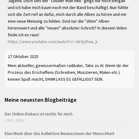
Jugend. Doch seit der "Louder than Hell" gings nur noch bergab
und ich habe mich kaum noch mit der Band beschäftigt. Nun fühlte
sich die Zeit reif an dafür, mich durch alle Alben zu hören und mir
eine neue Meinung zu bilden. Sind nur die "alten" Alben
hörenswert und alle "neuen" absoluter Schrott? In diesem Video
finde ich es raus!
https://www.youtube.com/watch?v=J6rfjzRaw_k
27 Oktober 2025
Mein aktueller, gewissermaßen radikaler, Take zu AI: Wenn dir der
Prozess des Erschaffens (Schreiben, Musizieren, Malen etc.)
keinen Spaß macht, DANN LASS ES GEFÄLLIGST SEIN.
Meine neuesten Blogbeiträge
Der Online-Diskurs ist nichts für mich.
2 AUG., 2026
Elon Musk über das kollektive Bewusstsein der Menschheit