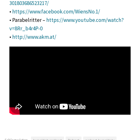
301803686523217/
•
https://www.facebook.com/WiensNo.1/
• Parabelritter –
https://www.youtube.com/watch?
v=8Rr_b4r4P-0
•
http://www.akm.at/