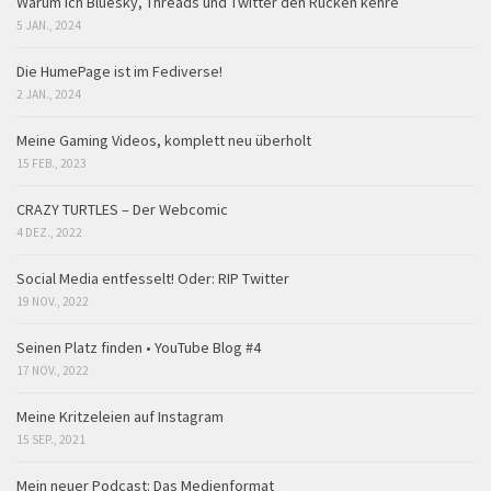
Warum ich Bluesky, Threads und Twitter den Rücken kehre
5 JAN., 2024
Die HumePage ist im Fediverse!
2 JAN., 2024
Meine Gaming Videos, komplett neu überholt
15 FEB., 2023
CRAZY TURTLES – Der Webcomic
4 DEZ., 2022
Social Media entfesselt! Oder: RIP Twitter
19 NOV., 2022
Seinen Platz finden • YouTube Blog #4
17 NOV., 2022
Meine Kritzeleien auf Instagram
15 SEP., 2021
Mein neuer Podcast: Das Medienformat