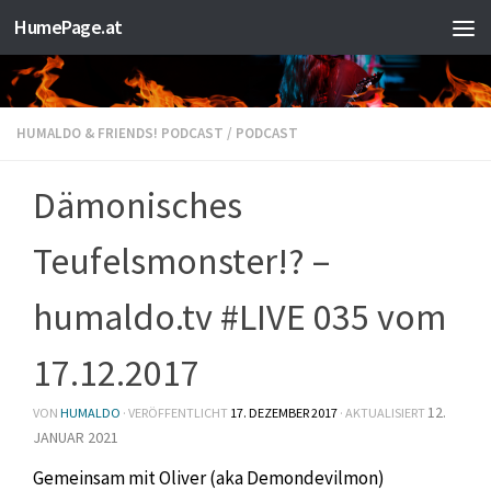
HumePage.at
Zum Inhalt springen
HUMALDO & FRIENDS! PODCAST
/
PODCAST
Dämonisches
Teufelsmonster!? –
humaldo.tv #LIVE 035 vom
17.12.2017
12.
VON
HUMALDO
· VERÖFFENTLICHT
17. DEZEMBER 2017
· AKTUALISIERT
JANUAR 2021
Gemeinsam mit Oliver (aka Demondevilmon)