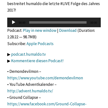
bestreitet humaldo die letzte #LIVE Folge des Jahres
2017!
Audio-
00:00
00:00
Player
Podcast:
Play in new window
|
Download
(Duration:
1:28:22 — 98.7MB)
Subscribe:
Apple Podcasts
▶
podcast.humaldo.tv
▶
Kommentiere diesen Podcast!
• Demondevilmon –
https://www.youtube.com/demondevilmon
• YouTube Adventkalender –
http://advent.humaldo.tv/
• Ground Collapse –
https://www.facebook.com/Ground-Collapse-