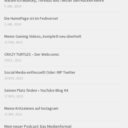
Warum ich Bluesky, Threads und Twitter den Rücken kehre
5 JAN., 2024
Die HumePage ist im Fediverse!
2 JAN., 2024
Meine Gaming Videos, komplett neu überholt
15 FEB., 2023
CRAZY TURTLES – Der Webcomic
4 DEZ., 2022
Social Media entfesselt! Oder: RIP Twitter
19 NOV., 2022
Seinen Platz finden • YouTube Blog #4
17 NOV., 2022
Meine Kritzeleien auf Instagram
15 SEP., 2021
Mein neuer Podcast: Das Medienformat