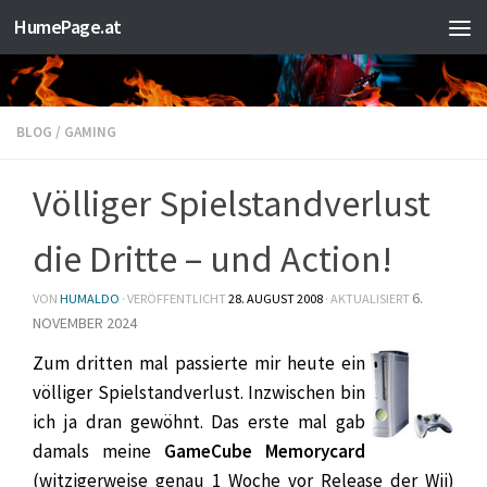
HumePage.at
Zum Inhalt springen
BLOG
/
GAMING
Völliger Spielstandverlust
die Dritte – und Action!
6.
VON
HUMALDO
· VERÖFFENTLICHT
28. AUGUST 2008
· AKTUALISIERT
NOVEMBER 2024
Zum dritten mal passierte mir heute ein
völliger Spielstandverlust. Inzwischen bin
ich ja dran gewöhnt. Das erste mal gab
damals meine
GameCube Memorycard
(witzigerweise genau 1 Woche vor Release der Wii)