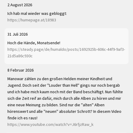
2 August 2026
Ich hab mal wieder was gebloggt:
https://humepage.at/18983
31 Juli 2026
Hoch die Hände, Monatsende!
https://steady.page/de/humaldo/posts/1692925b-606c-44f9-9af3-
21d5a86c930c
8 Februar 2026
Manowar zählen zu den großen Helden meiner Kindheit und
Jugend. Doch seit der "Louder than Hell" gings nur noch bergab
und ich habe mich kaum noch mit der Band beschäftigt. Nun fühlte
sich die Zeit reif an dafür, mich durch alle Alben zu hören und mir
eine neue Meinung zu bilden. Sind nur die "alten" Alben
hörenswert und alle "neuen" absoluter Schrott? In diesem Video
finde ich es raus!
https://www.youtube.com/watch?v=J6rfjzRaw_k