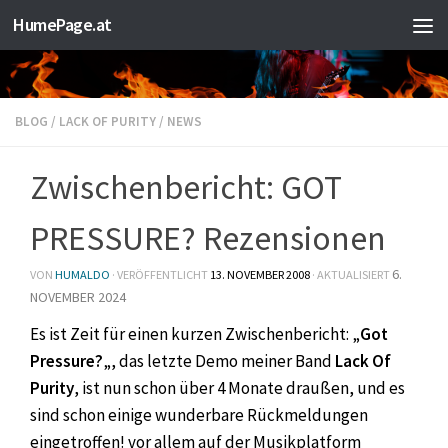
HumePage.at
Zum Inhalt springen
BLOG
/
LACK OF PURITY
/
NEWS
Zwischenbericht: GOT
PRESSURE? Rezensionen
6.
VON
HUMALDO
· VERÖFFENTLICHT
13. NOVEMBER 2008
· AKTUALISIERT
NOVEMBER 2024
Es ist Zeit für einen kurzen Zwischenbericht: „
Got
Pressure?
„, das letzte Demo meiner Band
Lack Of
Purity
, ist nun schon über 4 Monate draußen, und es
sind schon einige wunderbare Rückmeldungen
eingetroffen! vor allem auf der Musikplatform