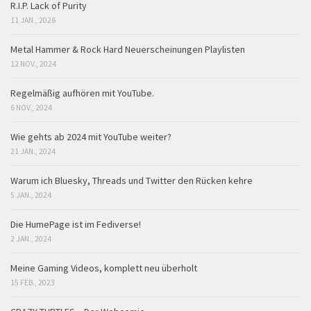
R.I.P. Lack of Purity
11 JAN., 2026
Metal Hammer & Rock Hard Neuerscheinungen Playlisten
12 NOV., 2024
Regelmäßig aufhören mit YouTube.
6 NOV., 2024
Wie gehts ab 2024 mit YouTube weiter?
21 JAN., 2024
Warum ich Bluesky, Threads und Twitter den Rücken kehre
5 JAN., 2024
Die HumePage ist im Fediverse!
2 JAN., 2024
Meine Gaming Videos, komplett neu überholt
15 FEB., 2023