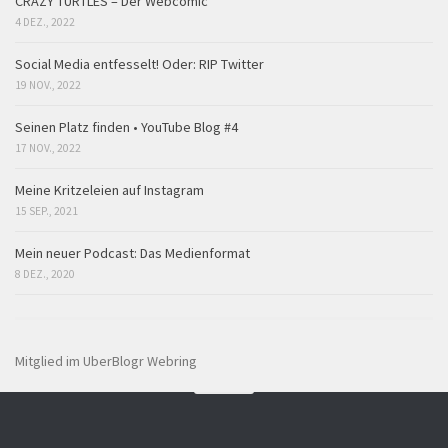
CRAZY TURTLES – Der Webcomic
4 DEZ., 2022
Social Media entfesselt! Oder: RIP Twitter
19 NOV., 2022
Seinen Platz finden • YouTube Blog #4
17 NOV., 2022
Meine Kritzeleien auf Instagram
15 SEP., 2021
Mein neuer Podcast: Das Medienformat
8 DEZ., 2020
Mitglied im UberBlogr Webring