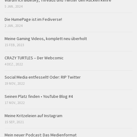
Warum ich Bluesky, Threads und Twitter den Rücken kehre
5 JAN., 2024
Die HumePage ist im Fediverse!
2 JAN., 2024
Meine Gaming Videos, komplett neu überholt
15 FEB., 2023
CRAZY TURTLES – Der Webcomic
4 DEZ., 2022
Social Media entfesselt! Oder: RIP Twitter
19 NOV., 2022
Seinen Platz finden • YouTube Blog #4
17 NOV., 2022
Meine Kritzeleien auf Instagram
15 SEP., 2021
Mein neuer Podcast: Das Medienformat