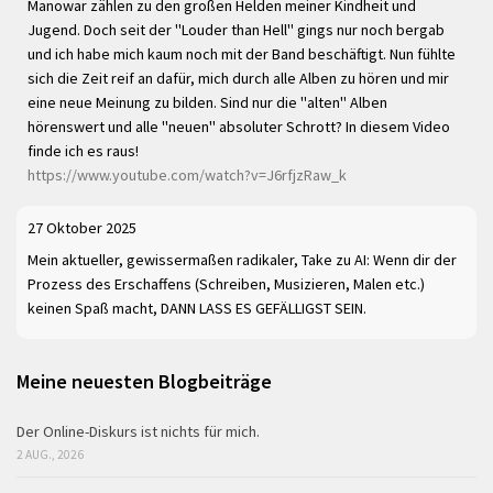
Manowar zählen zu den großen Helden meiner Kindheit und
Jugend. Doch seit der "Louder than Hell" gings nur noch bergab
und ich habe mich kaum noch mit der Band beschäftigt. Nun fühlte
sich die Zeit reif an dafür, mich durch alle Alben zu hören und mir
eine neue Meinung zu bilden. Sind nur die "alten" Alben
hörenswert und alle "neuen" absoluter Schrott? In diesem Video
finde ich es raus!
https://www.youtube.com/watch?v=J6rfjzRaw_k
27 Oktober 2025
Mein aktueller, gewissermaßen radikaler, Take zu AI: Wenn dir der
Prozess des Erschaffens (Schreiben, Musizieren, Malen etc.)
keinen Spaß macht, DANN LASS ES GEFÄLLIGST SEIN.
Meine neuesten Blogbeiträge
Der Online-Diskurs ist nichts für mich.
2 AUG., 2026