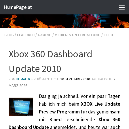
HumePage.at
Zum Inhalt springen
BLOG
/
FEATURED
/
GAMING
/
MEDIEN & UNTERHALTUNG
/
TECH
Xbox 360 Dashboard
Update 2010
7.
VON
HUMALDO
· VERÖFFENTLICHT
30. SEPTEMBER 2010
· AKTUALISIERT
MÄRZ 2026
Das ging ja schnell. Vor ein paar Tagen
hab ich mich beim
XBOX Live Update
Preview Programm
für das gemeinsam
mit
Kinect
erscheinende
Xbox 360
Dashboard Update
angemeldet, und heute war auch