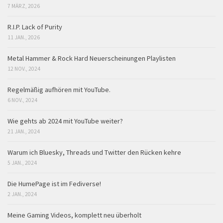
7 MÄRZ, 2026
R.I.P. Lack of Purity
11 JAN., 2026
Metal Hammer & Rock Hard Neuerscheinungen Playlisten
12 NOV., 2024
Regelmäßig aufhören mit YouTube.
6 NOV., 2024
Wie gehts ab 2024 mit YouTube weiter?
21 JAN., 2024
Warum ich Bluesky, Threads und Twitter den Rücken kehre
5 JAN., 2024
Die HumePage ist im Fediverse!
2 JAN., 2024
Meine Gaming Videos, komplett neu überholt