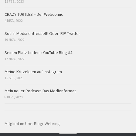
15 FEB., 2023
CRAZY TURTLES – Der Webcomic
4 DEZ., 2022
Social Media entfesselt! Oder: RIP Twitter
19 NOV., 2022
Seinen Platz finden • YouTube Blog #4
17 NOV., 2022
Meine Kritzeleien auf Instagram
15 SEP., 2021
Mein neuer Podcast: Das Medienformat
8 DEZ., 2020
Mitglied im UberBlogr Webring