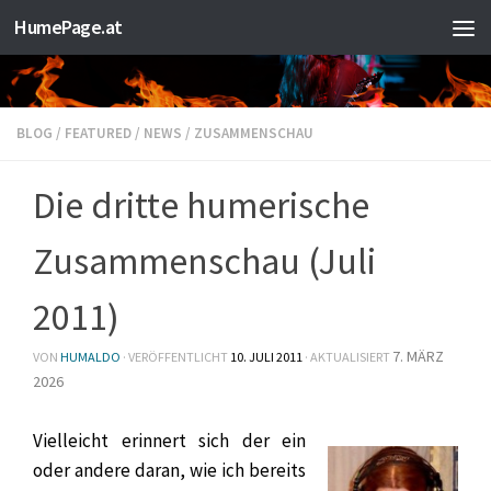
HumePage.at
Zum Inhalt springen
BLOG
/
FEATURED
/
NEWS
/
ZUSAMMENSCHAU
Die dritte humerische
Zusammenschau (Juli
2011)
7. MÄRZ
VON
HUMALDO
· VERÖFFENTLICHT
10. JULI 2011
· AKTUALISIERT
2026
Vielleicht erinnert sich der ein
oder andere daran, wie ich bereits