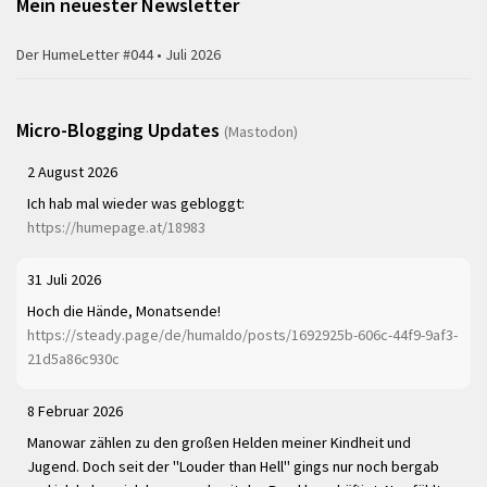
Mein neuester Newsletter
Der HumeLetter #044 • Juli 2026
Micro-Blogging Updates
(Mastodon)
2 August 2026
Ich hab mal wieder was gebloggt:
https://humepage.at/18983
31 Juli 2026
Hoch die Hände, Monatsende!
https://steady.page/de/humaldo/posts/1692925b-606c-44f9-9af3-
21d5a86c930c
8 Februar 2026
Manowar zählen zu den großen Helden meiner Kindheit und
Jugend. Doch seit der "Louder than Hell" gings nur noch bergab