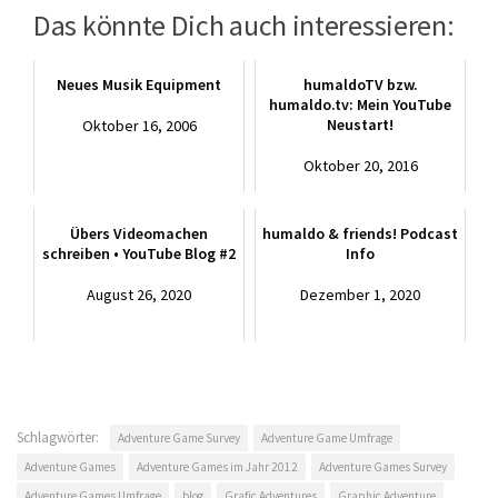
Das könnte Dich auch interessieren:
Neues Musik Equipment
humaldoTV bzw.
humaldo.tv: Mein YouTube
Neustart!
Oktober 16, 2006
Oktober 20, 2016
Übers Videomachen
humaldo & friends! Podcast
schreiben • YouTube Blog #2
Info
August 26, 2020
Dezember 1, 2020
Schlagwörter:
Adventure Game Survey
Adventure Game Umfrage
Adventure Games
Adventure Games im Jahr 2012
Adventure Games Survey
Adventure Games Umfrage
blog
Grafic Adventures
Graphic Adventure