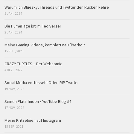
Warum ich Bluesky, Threads und Twitter den Rücken kehre
5 JAN., 2024
Die HumePage ist im Fediverse!
2 JAN., 2024
Meine Gaming Videos, komplett neu überholt
15 FEB., 2023
CRAZY TURTLES – Der Webcomic
4 DEZ., 2022
Social Media entfesselt! Oder: RIP Twitter
19 NOV., 2022
Seinen Platz finden • YouTube Blog #4
17 NOV., 2022
Meine Kritzeleien auf Instagram
15 SEP., 2021