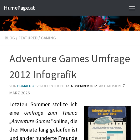
HumePage.at
Zum Inhalt springen
BLOG
/
FEATURED
/
GAMING
Adventure Games Umfrage
2012 Infografik
7.
VON
HUMALDO
· VERÖFFENTLICHT
13. NOVEMBER 2012
· AKTUALISIERT
MÄRZ 2026
Letzten Sommer stellte ich
eine
Umfrage zum Thema
„Adventure Games“
online, die
drei Monate lang gelaufen ist
und an der hunderte Freunde