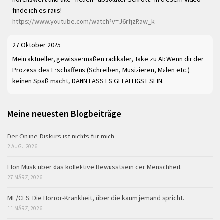
finde ich es raus!
https://www.youtube.com/watch?v=J6rfjzRaw_k
27 Oktober 2025
Mein aktueller, gewissermaßen radikaler, Take zu AI: Wenn dir der
Prozess des Erschaffens (Schreiben, Musizieren, Malen etc.)
keinen Spaß macht, DANN LASS ES GEFÄLLIGST SEIN.
Meine neuesten Blogbeiträge
Der Online-Diskurs ist nichts für mich.
2 AUG., 2026
Elon Musk über das kollektive Bewusstsein der Menschheit
27 MÄRZ, 2026
ME/CFS: Die Horror-Krankheit, über die kaum jemand spricht.
11 MÄRZ, 2026