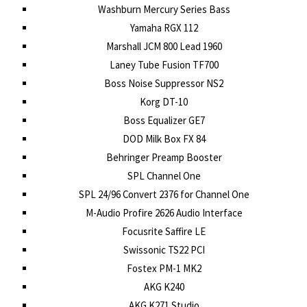
Washburn Mercury Series Bass
Yamaha RGX 112
Marshall JCM 800 Lead 1960
Laney Tube Fusion TF700
Boss Noise Suppressor NS2
Korg DT-10
Boss Equalizer GE7
DOD Milk Box FX 84
Behringer Preamp Booster
SPL Channel One
SPL 24/96 Convert 2376 for Channel One
M-Audio Profire 2626 Audio Interface
Focusrite Saffire LE
Swissonic TS22 PCI
Fostex PM-1 MK2
AKG K240
AKG K271 Studio