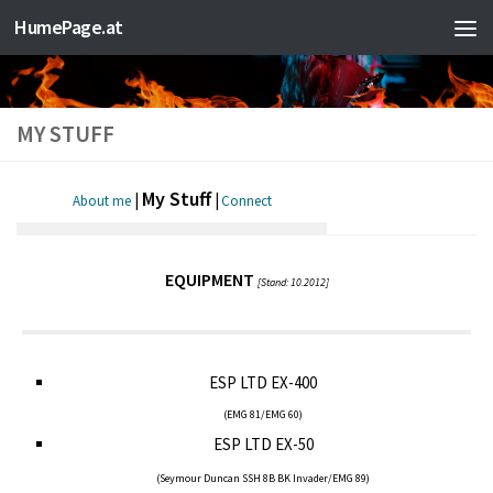
HumePage.at
Zum Inhalt springen
MY STUFF
My Stuff
|
|
About me
Connect
EQUIPMENT
[Stand: 10.2012]
ESP LTD EX-400
(EMG 81/EMG 60)
ESP LTD EX-50
(Seymour Duncan SSH 8B BK Invader/EMG 89)