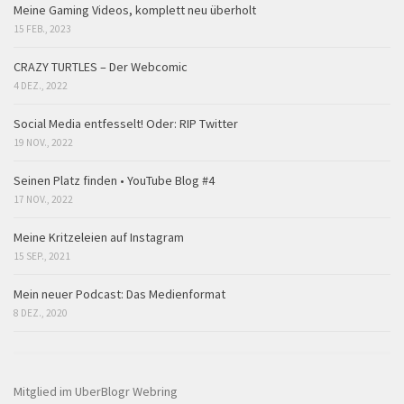
Meine Gaming Videos, komplett neu überholt
15 FEB., 2023
CRAZY TURTLES – Der Webcomic
4 DEZ., 2022
Social Media entfesselt! Oder: RIP Twitter
19 NOV., 2022
Seinen Platz finden • YouTube Blog #4
17 NOV., 2022
Meine Kritzeleien auf Instagram
15 SEP., 2021
Mein neuer Podcast: Das Medienformat
8 DEZ., 2020
Mitglied im UberBlogr Webring