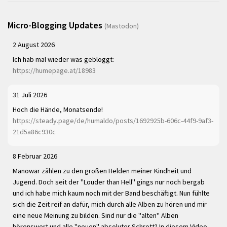
Micro-Blogging Updates
(Mastodon)
2 August 2026
Ich hab mal wieder was gebloggt:
https://humepage.at/18983
31 Juli 2026
Hoch die Hände, Monatsende!
https://steady.page/de/humaldo/posts/1692925b-606c-44f9-9af3-
21d5a86c930c
8 Februar 2026
Manowar zählen zu den großen Helden meiner Kindheit und
Jugend. Doch seit der "Louder than Hell" gings nur noch bergab
und ich habe mich kaum noch mit der Band beschäftigt. Nun fühlte
sich die Zeit reif an dafür, mich durch alle Alben zu hören und mir
eine neue Meinung zu bilden. Sind nur die "alten" Alben
hörenswert und alle "neuen" absoluter Schrott? In diesem Video