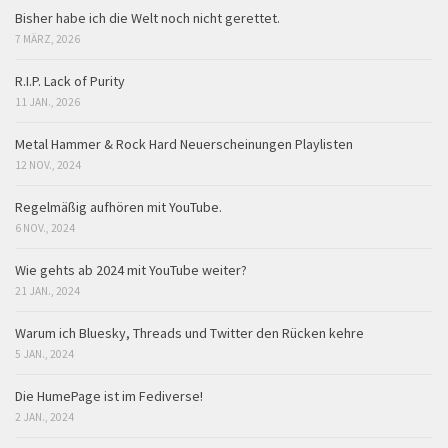
Bisher habe ich die Welt noch nicht gerettet.
7 MÄRZ, 2026
R.I.P. Lack of Purity
11 JAN., 2026
Metal Hammer & Rock Hard Neuerscheinungen Playlisten
12 NOV., 2024
Regelmäßig aufhören mit YouTube.
6 NOV., 2024
Wie gehts ab 2024 mit YouTube weiter?
21 JAN., 2024
Warum ich Bluesky, Threads und Twitter den Rücken kehre
5 JAN., 2024
Die HumePage ist im Fediverse!
2 JAN., 2024