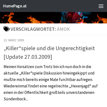
HumePage.at
Zum Inhalt springen
VERSCHLAGWORTET:
AMOK
22. MÄRZ 2009
„Killer“spiele und die Ungerechtigkeit
[Update 27.03.2009]
Meinen Vorsätzen zum Trotz bin ich nun doch in die
aktuelle „Killer“spiele Diskussion hineingekippt und
mußte mich bereits einige Male furchtbar aufregen.
Wiedereinmal findet eine regelrechte „Hexenjagd“ auf
einen in der Öffentlichkeit großteils unverstandenen
Sündenbock...