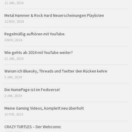
11 JAN., 2026
Metal Hammer & Rock Hard Neuerscheinungen Playlisten
12 NOV., 2024
Regelmäßig aufhören mit YouTube.
6 NOV., 2024
Wie gehts ab 2024 mit YouTube weiter?
21 JAN., 2024
Warum ich Bluesky, Threads und Twitter den Rücken kehre
5 JAN., 2024
Die HumePage ist im Fediverse!
2 JAN., 2024
Meine Gaming Videos, komplett neu überholt
15 FEB., 2023
CRAZY TURTLES – Der Webcomic