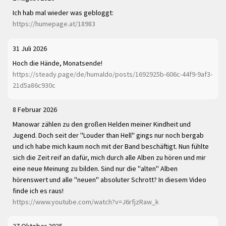
Ich hab mal wieder was gebloggt:
https://humepage.at/18983
31 Juli 2026
Hoch die Hände, Monatsende!
https://steady.page/de/humaldo/posts/1692925b-606c-44f9-9af3-
21d5a86c930c
8 Februar 2026
Manowar zählen zu den großen Helden meiner Kindheit und
Jugend. Doch seit der "Louder than Hell" gings nur noch bergab
und ich habe mich kaum noch mit der Band beschäftigt. Nun fühlte
sich die Zeit reif an dafür, mich durch alle Alben zu hören und mir
eine neue Meinung zu bilden. Sind nur die "alten" Alben
hörenswert und alle "neuen" absoluter Schrott? In diesem Video
finde ich es raus!
https://www.youtube.com/watch?v=J6rfjzRaw_k
27 Oktober 2025