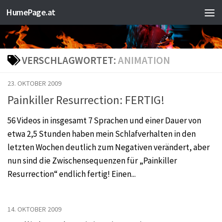
HumePage.at
Zum Inhalt springen
VERSCHLAGWORTET:
ANIMATION
23. OKTOBER 2009
Painkiller Resurrection: FERTIG!
56 Videos in insgesamt 7 Sprachen und einer Dauer von
etwa 2,5 Stunden haben mein Schlafverhalten in den
letzten Wochen deutlich zum Negativen verändert, aber
nun sind die Zwischensequenzen für „Painkiller
Resurrection“ endlich fertig! Einen...
14. OKTOBER 2009