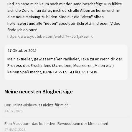
und ich habe mich kaum noch mit der Band beschäftigt. Nun fühlte
sich die Zeit reif an dafür, mich durch alle Alben zu hören und mir
eine neue Meinung zu bilden. Sind nur die "alten" Alben
hörenswert und alle "neuen" absoluter Schrott? In diesem Video
finde ich es raus!
https://www.youtube.com/watch?v=J6rfjzRaw_k
27 Oktober 2025
Mein aktueller, gewissermaßen radikaler, Take zu AI: Wenn dir der
Prozess des Erschaffens (Schreiben, Musizieren, Malen etc.)
keinen Spaß macht, DANN LASS ES GEFÄLLIGST SEIN.
Meine neuesten Blogbeiträge
Der Online-Diskurs ist nichts für mich.
2 AUG., 2026
Elon Musk über das kollektive Bewusstsein der Menschheit
27 MÄRZ, 2026