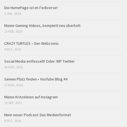
Die HumePage ist im Fediverse!
2 JAN., 2024
Meine Gaming Videos, komplett neu überholt
15 FEB., 2023
CRAZY TURTLES – Der Webcomic
4 DEZ., 2022
Social Media entfesselt! Oder: RIP Twitter
19 NOV., 2022
Seinen Platz finden • YouTube Blog #4
17 NOV., 2022
Meine Kritzeleien auf Instagram
15 SEP., 2021
Mein neuer Podcast: Das Medienformat
8 DEZ., 2020