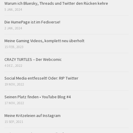
Warum ich Bluesky, Threads und Twitter den Rücken kehre
5 JAN., 2024
Die HumePage ist im Fediverse!
2 JAN., 2024
Meine Gaming Videos, komplett neu überholt
15 FEB., 2023
CRAZY TURTLES – Der Webcomic
4 DEZ., 2022
Social Media entfesselt! Oder: RIP Twitter
19 NOV., 2022
Seinen Platz finden • YouTube Blog #4
17 NOV., 2022
Meine Kritzeleien auf Instagram
15 SEP., 2021