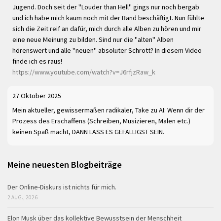
Jugend. Doch seit der "Louder than Hell" gings nur noch bergab
und ich habe mich kaum noch mit der Band beschäftigt. Nun fühlte
sich die Zeit reif an dafür, mich durch alle Alben zu hören und mir
eine neue Meinung zu bilden. Sind nur die "alten" Alben
hörenswert und alle "neuen" absoluter Schrott? In diesem Video
finde ich es raus!
https://www.youtube.com/watch?v=J6rfjzRaw_k
27 Oktober 2025
Mein aktueller, gewissermaßen radikaler, Take zu AI: Wenn dir der
Prozess des Erschaffens (Schreiben, Musizieren, Malen etc.)
keinen Spaß macht, DANN LASS ES GEFÄLLIGST SEIN.
Meine neuesten Blogbeiträge
Der Online-Diskurs ist nichts für mich.
2 AUG., 2026
Elon Musk über das kollektive Bewusstsein der Menschheit