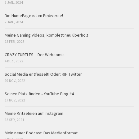
5 JAN., 2024
Die HumePage ist im Fediverse!
2 JAN., 2024
Meine Gaming Videos, komplett neu überholt
15 FEB., 2023
CRAZY TURTLES – Der Webcomic
4 DEZ., 2022
Social Media entfesselt! Oder: RIP Twitter
19 NOV., 2022
Seinen Platz finden • YouTube Blog #4
17 NOV., 2022
Meine Kritzeleien auf Instagram
15 SEP., 2021
Mein neuer Podcast: Das Medienformat