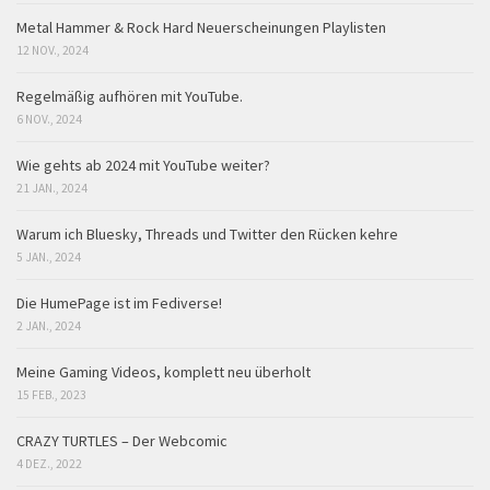
Metal Hammer & Rock Hard Neuerscheinungen Playlisten
12 NOV., 2024
Regelmäßig aufhören mit YouTube.
6 NOV., 2024
Wie gehts ab 2024 mit YouTube weiter?
21 JAN., 2024
Warum ich Bluesky, Threads und Twitter den Rücken kehre
5 JAN., 2024
Die HumePage ist im Fediverse!
2 JAN., 2024
Meine Gaming Videos, komplett neu überholt
15 FEB., 2023
CRAZY TURTLES – Der Webcomic
4 DEZ., 2022