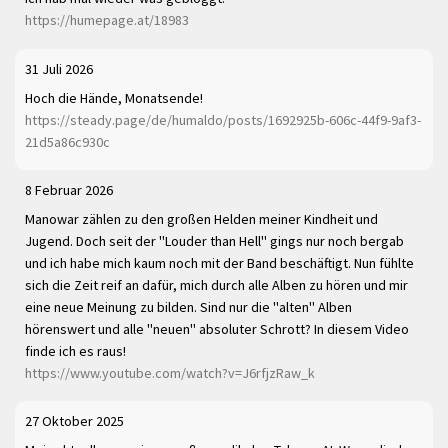
https://humepage.at/18983
31 Juli 2026
Hoch die Hände, Monatsende!
https://steady.page/de/humaldo/posts/1692925b-606c-44f9-9af3-
21d5a86c930c
8 Februar 2026
Manowar zählen zu den großen Helden meiner Kindheit und
Jugend. Doch seit der "Louder than Hell" gings nur noch bergab
und ich habe mich kaum noch mit der Band beschäftigt. Nun fühlte
sich die Zeit reif an dafür, mich durch alle Alben zu hören und mir
eine neue Meinung zu bilden. Sind nur die "alten" Alben
hörenswert und alle "neuen" absoluter Schrott? In diesem Video
finde ich es raus!
https://www.youtube.com/watch?v=J6rfjzRaw_k
27 Oktober 2025