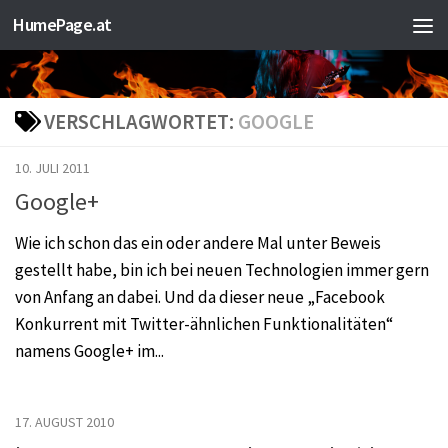
HumePage.at
Zum Inhalt springen
VERSCHLAGWORTET:
GOOGLE
10. JULI 2011
Google+
Wie ich schon das ein oder andere Mal unter Beweis
gestellt habe, bin ich bei neuen Technologien immer gern
von Anfang an dabei. Und da dieser neue „Facebook
Konkurrent mit Twitter-ähnlichen Funktionalitäten“
namens Google+ im...
17. AUGUST 2010