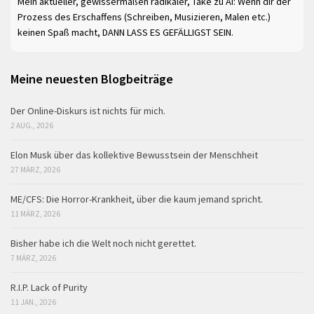
Mein aktueller, gewissermaßen radikaler, Take zu AI: Wenn dir der
Prozess des Erschaffens (Schreiben, Musizieren, Malen etc.)
keinen Spaß macht, DANN LASS ES GEFÄLLIGST SEIN.
Meine neuesten Blogbeiträge
Der Online-Diskurs ist nichts für mich.
2 AUG., 2026
Elon Musk über das kollektive Bewusstsein der Menschheit
27 MÄRZ, 2026
ME/CFS: Die Horror-Krankheit, über die kaum jemand spricht.
11 MÄRZ, 2026
Bisher habe ich die Welt noch nicht gerettet.
7 MÄRZ, 2026
R.I.P. Lack of Purity
11 JAN., 2026