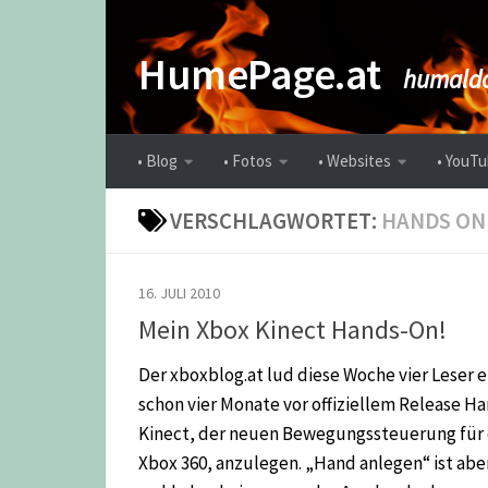
Zum Inhalt springen
HumePage.at
humaldo
• Blog
• Fotos
• Websites
• YouTu
VERSCHLAGWORTET:
HANDS ON
16. JULI 2010
Mein Xbox Kinect Hands-On!
Der xboxblog.at lud diese Woche vier Leser e
schon vier Monate vor offiziellem Release H
Kinect, der neuen Bewegungssteuerung für 
Xbox 360, anzulegen. „Hand anlegen“ ist abe