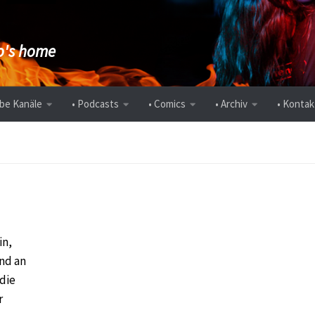
's home
be Kanäle
• Podcasts
• Comics
• Archiv
• Kontak
in,
and an
die
r