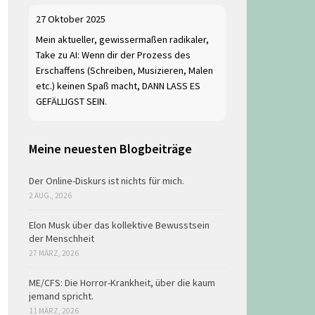
27 Oktober 2025
Mein aktueller, gewissermaßen radikaler,
Take zu AI: Wenn dir der Prozess des
Erschaffens (Schreiben, Musizieren, Malen
etc.) keinen Spaß macht, DANN LASS ES
GEFÄLLIGST SEIN.
Meine neuesten Blogbeiträge
Der Online-Diskurs ist nichts für mich.
2 AUG., 2026
Elon Musk über das kollektive Bewusstsein
der Menschheit
27 MÄRZ, 2026
ME/CFS: Die Horror-Krankheit, über die kaum
jemand spricht.
11 MÄRZ, 2026