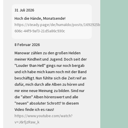
31 Juli 2026
Hoch die Hände, Monatsende!
https://steady.page/de/humaldo/posts/1692925b-
606c-44f9-9af3-21d5a86c930c
8 Februar 2026
Manowar zählen zu den großen Helden
meiner Kindheit und Jugend. Doch seit der
"Louder than Hell" gings nur noch bergab
und ich habe mich kaum noch mit der Band
beschäftigt. Nun fühlte sich die Zeit reif an
dafür, mich durch alle Alben zu hören und
mir eine neue Meinung zu bilden. Sind nur
die "alten" Alben hörenswert und alle
"neuen" absoluter Schrott? In diesem
Video finde ich es raus!
https://www.youtube.com/watch?
v=J6rfjzRaw_k